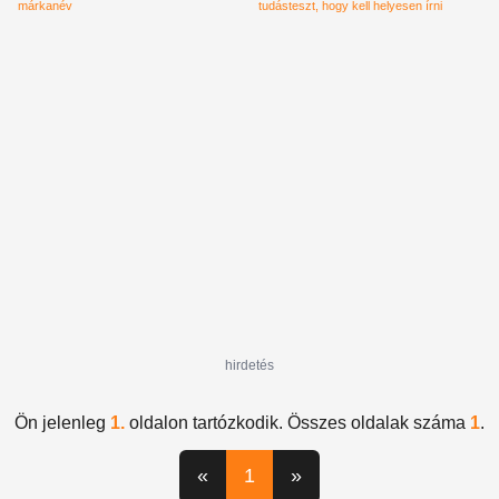
márkanév
tudásteszt
hogy kell helyesen írni
hirdetés
Ön jelenleg
1.
oldalon tartózkodik. Összes oldalak száma
1
.
«
1
»