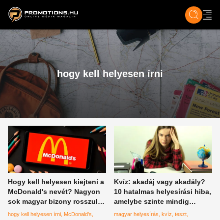
ZENE, FILM & KULT
SPORT
GASZTRO & UTAZÁS
SZÍNES
ÉLET
TECH & TU
hogy kell helyesen írni
Hogy kell helyesen kiejteni a
Kvíz: akadáj vagy akadály?
McDonald's nevét? Nagyon
10 hatalmas helyesírási hiba,
sok magyar bizony rosszul
amelybe szinte mindig
tudja
belefutunk
hogy kell helyesen írni
McDonald's
magyar helyesírás
kvíz
teszt