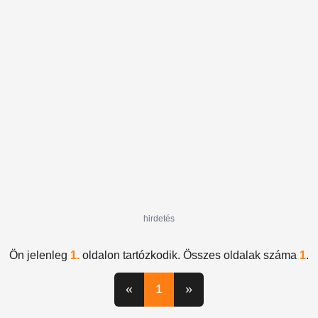
Ágnes
Petrányi Viktória
hirdetés
Ön jelenleg
1.
oldalon tartózkodik. Összes oldalak száma
1
.
«
1
»