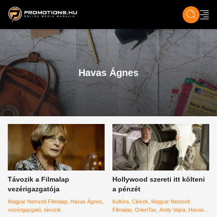
ZENE, FILM & KULT
SPORT
GASZTRO & UTAZÁS
SZÍNES
ÉLET
TECH & TU
Havas Ágnes
Távozik a Filmalap
Hollywood szereti itt költeni
vezérigazgatója
a pénzét
Magyar Nemzeti Filmalap
Havas Ágnes
Kultúra
Cikkek
Magyar Nemzeti
vezérigazgató
távozik
Filmalap
OrienTax
Andy Vajna
Havas