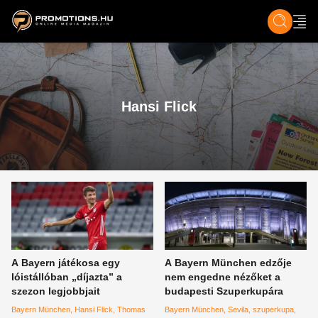
ZENE, FILM & KULT
SPORT
GASZTRO & UTAZÁS
SZÍNES
ÉLET
TECH & TU
Hansi Flick
A Bayern játékosa egy
A Bayern München edzője
lóistállóban „díjazta” a
nem engedne nézőket a
szezon legjobbjait
budapesti Szuperkupára
Bayern München
Hansi Flick
Thomas
Bayern München
Sevila
szuperkupa