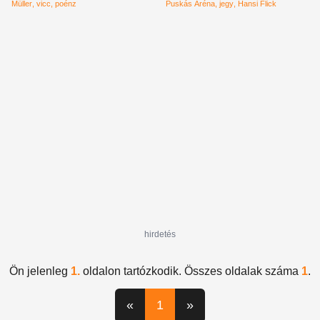
Müller
vicc
poénz
Puskás Aréna
jegy
Hansi Flick
hirdetés
Ön jelenleg
1.
oldalon tartózkodik. Összes oldalak száma
1
.
«
1
»