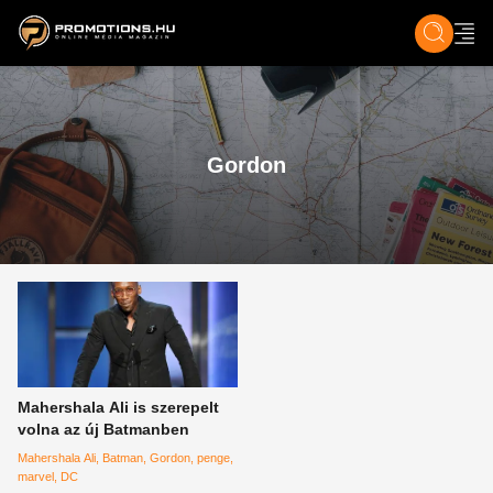
ZENE, FILM & KULT
SPORT
GASZTRO & UTAZÁS
SZÍNES
ÉLET
TECH & TU
Gordon
Mahershala Ali is szerepelt
volna az új Batmanben
Mahershala Ali
Batman
Gordon
penge
marvel
DC