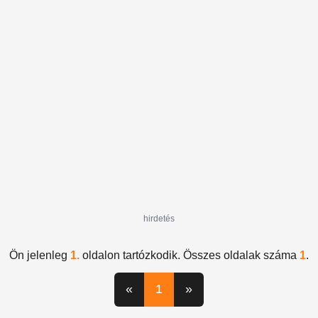
hirdetés
Ön jelenleg
1.
oldalon tartózkodik. Összes oldalak száma
1
.
«
1
»