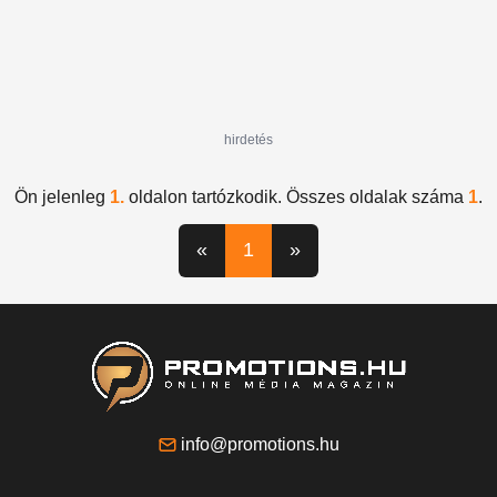
hirdetés
Ön jelenleg
1.
oldalon tartózkodik. Összes oldalak száma
1
.
«
1
»
info@promotions.hu