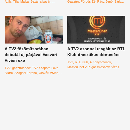
Attila
Tilla
Majka
Bezár a bazár
Gasztro
Fördős Zé
Rácz Jenő
Sárközi
nézettség
Bukás
Ákos
szivatás
Show
A TV2 főzőműsorában
A TV2 azonnal reagált az RTL
debütál új párjával Vasvári
Klub drasztikus döntésére
Vivien exe
TV2
RTL Klub
A Konyhafőnök
MasterChef VIP
gasztroshow
főzés
TV2
gasztroshow
TV2 csoport
Love
Bistro
Szegedi Ferenc
Vasvári Vivien
Gasztro
műsor
csatorna