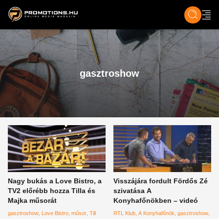
ZENE, FILM & KULT
SPORT
GASZTRO & UTAZÁS
SZÍNES
ÉLET
TECH & TU
gasztroshow
Nagy bukás a Love Bistro, a
Visszájára fordult Fördős Zé
TV2 előrébb hozza Tilla és
szivatása A
Majka műsorát
Konyhafőnökben – videó
gasztroshow
Love Bistro
műsor
Till
RTL Klub
A Konyhafőnök
gasztroshow