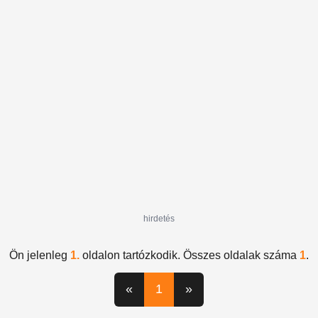
Morgan
előfizetők
hirdetés
Ön jelenleg
1.
oldalon tartózkodik. Összes oldalak száma
1
.
«
1
»