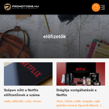
ZENE, FILM & KULT
SPORT
GASZTRO & UTAZÁS
SZÍNES
ÉLET
TECH & TU
előfizetők
Szépen nőtt a Netflix
Drágítja szolgáltatását a
előfizetőinek a száma
Netflix
netflix
előfizetők
szám
stream
Hírek
Cikkek
netflix
drágulás
saját
gyártású sorozat
Egyesült Államok
JP