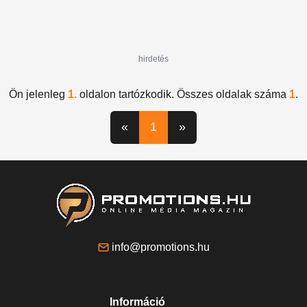
hirdetés
Ön jelenleg
1.
oldalon tartózkodik. Összes oldalak száma
1
.
«
1
»
info@promotions.hu
Információ