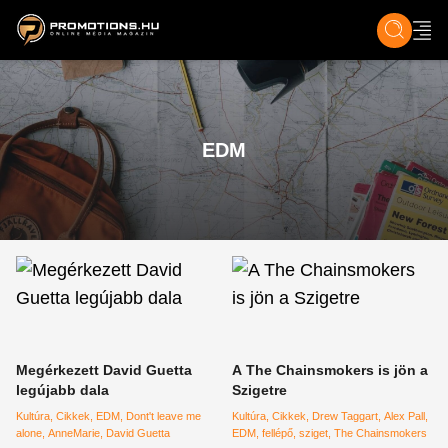
ZENE, FILM & KULT
SPORT
GASZTRO & UTAZÁS
SZÍNES
ÉLET
TECH & TU
EDM
Megérkezett David Guetta
A The Chainsmokers is jön a
legújabb dala
Szigetre
Kultúra
Cikkek
EDM
Dont't leave me
Kultúra
Cikkek
Drew Taggart
Alex Pall
alone
AnneMarie
David Guetta
EDM
fellépő
sziget
The Chainsmokers