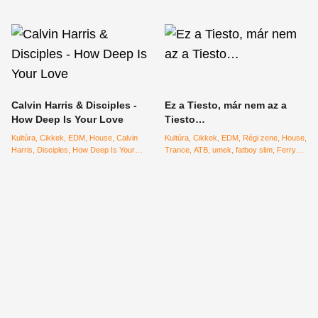
Calvin Harris & Disciples -
Ez a Tiesto, már nem az a
How Deep Is Your Love
Tiesto…
Kultúra
Cikkek
EDM
House
Calvin
Kultúra
Cikkek
EDM
Régi zene
House
Harris
Disciples
How Deep Is Your
Trance
ATB
umek
fatboy slim
Ferry
Love
top 40
zene
elektronikus
Corsten
Armin van Buuren
elektronikus
zene
balaton sound
tiesto