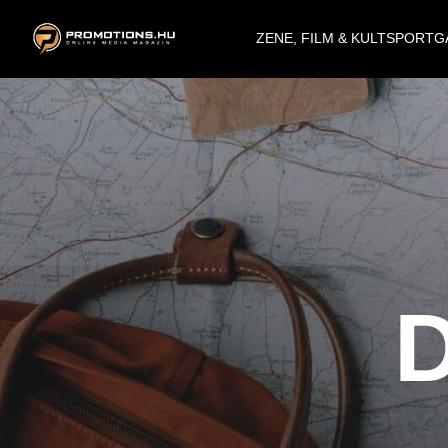
ZENE, FILM & KULT
SPORT
G