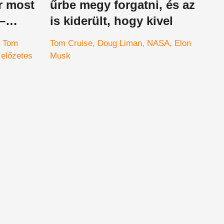
ár most
űrbe megy forgatni, és az
–
is kiderült, hogy kivel
zetes
Tom
Tom Cruise
Doug Liman
NASA
Elon
előzetes
Musk