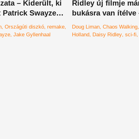
zata – Kiderült, ki
Ridley új filmje m
t Patrick Swayze
bukásra van ítélve 
Chaos Walking-elő
n
Országúti diszkó
remake
Doug Liman
Chaos Walking
ayze
Jake Gyllenhaal
Holland
Daisy Ridley
sci-fi