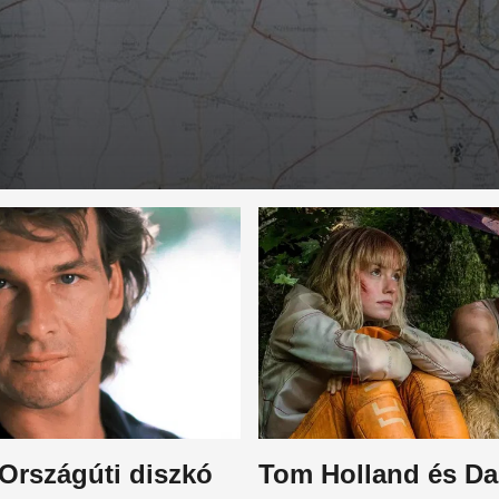
Országúti diszkó
Tom Holland és Da