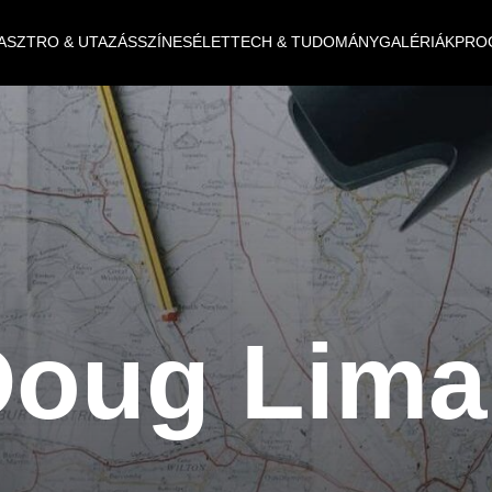
ASZTRO & UTAZÁS
SZÍNES
ÉLET
TECH & TUDOMÁNY
GALÉRIÁK
PRO
Doug Lima