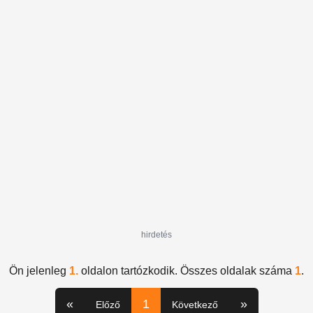
hirdetés
Ön jelenleg
1.
oldalon tartózkodik. Összes oldalak száma
1
.
«
1
»
Előző
Következő