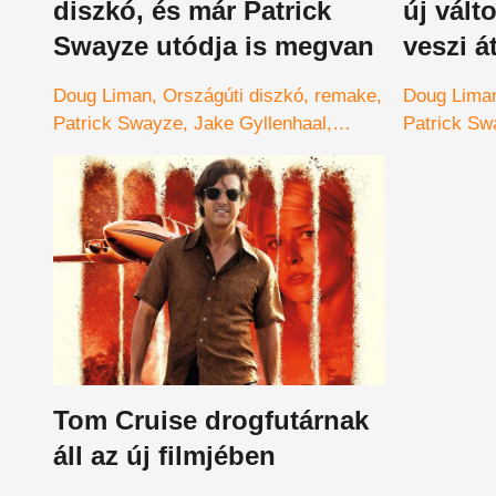
diszkó, és már Patrick
új válto
Swayze utódja is megvan
veszi á
helyét
Doug Liman
Országúti diszkó
remake
Doug Lima
Patrick Swayze
Jake Gyllenhaal
Patrick Sw
Amazon
Tom Cruise drogfutárnak
áll az új filmjében