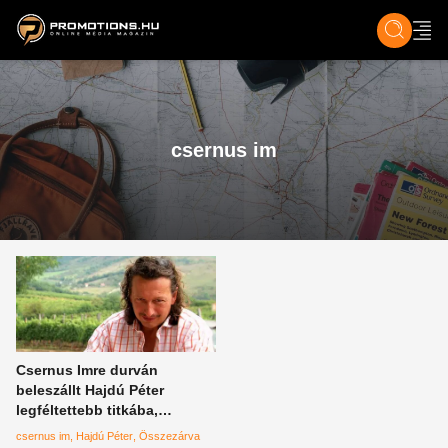
ZENE, FILM & KULT
SPORT
GASZTRO & UTAZÁS
SZÍNES
ÉLET
TECH & TU
csernus im
Csernus Imre durván
beleszállt Hajdú Péter
legféltettebb titkába,
könnyfakasztó lett a
csernus im
Hajdú Péter
Összezárva