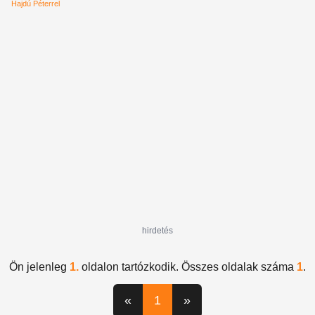
végkifejlet
Hajdú Péterrel
hirdetés
Ön jelenleg
1.
oldalon tartózkodik. Összes oldalak száma
1
.
«
1
»