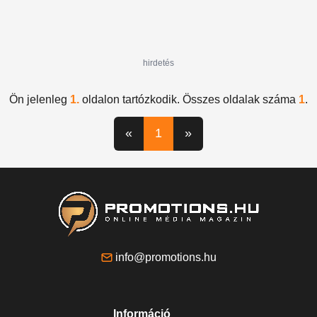
hirdetés
Ön jelenleg
1.
oldalon tartózkodik. Összes oldalak száma
1
.
«
1
»
info@promotions.hu
Információ