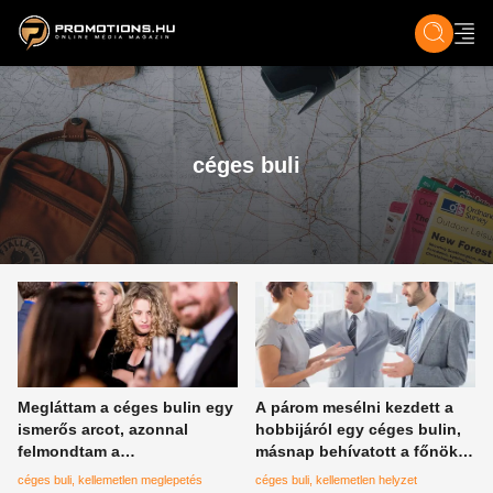
ZENE, FILM & KULT
SPORT
GASZTRO & UTAZÁS
SZÍNES
ÉLET
TECH & TU
céges buli
Megláttam a céges bulin egy
A párom mesélni kezdett a
ismerős arcot, azonnal
hobbijáról egy céges bulin,
felmondtam a
másnap behívatott a főnök
munkahelyemen
és kirúgott
céges buli
kellemetlen meglepetés
céges buli
kellemetlen helyzet