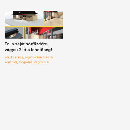
Te is saját sörfőzdére
vágysz? Itt a lehetőség!
sör
készítés
saját
Porondmester
konténer
megoldás
céges buli