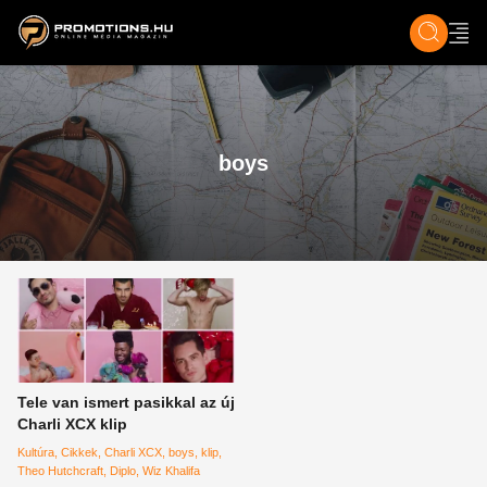
ZENE, FILM & KULT
SPORT
GASZTRO & UTAZÁS
SZÍNES
ÉLET
TECH & TU
boys
Tele van ismert pasikkal az új
Charli XCX klip
Kultúra
Cikkek
Charli XCX
boys
klip
Theo Hutchcraft
Diplo
Wiz Khalifa