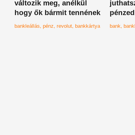
változik meg, anélkül
juthats
hogy ők bármit tennének
pénzed
elérhet
bankleállás
pénz
revolut
bankkártya
bank
bank
sem