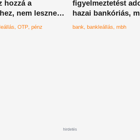
z hozzá a
figyelmeztetést ado
hez, nem lesznek
hazai bankóriás, 
őek a befektetéseid
lakossági ügyfelet 
leállás
OTP
pénz
bank
bankleállás
mbh
totális megbénulás
tartanak
hirdetés