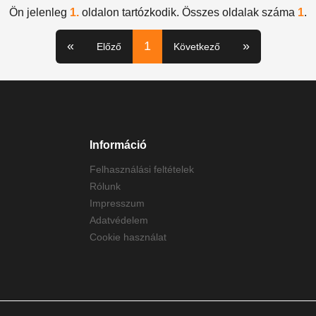
Ön jelenleg
1.
oldalon tartózkodik. Összes oldalak száma
1
.
«
1
»
Előző
Következő
Információ
Felhasználási feltételek
Rólunk
Impresszum
Adatvédelem
Cookie használat