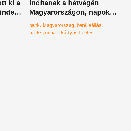
tt ki a
indítanak a hétvégén
minden
Magyarországon, napokra
érint,
blokkolnak szinte
bank
Magyarország
bankleállás
tól
mindent
bankszünnap
kártyás fizetés