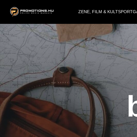
ZENE, FILM & KULT
SPORT
G