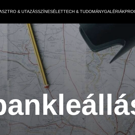
ASZTRO & UTAZÁS
SZÍNES
ÉLET
TECH & TUDOMÁNY
GALÉRIÁK
PRO
bankleállá