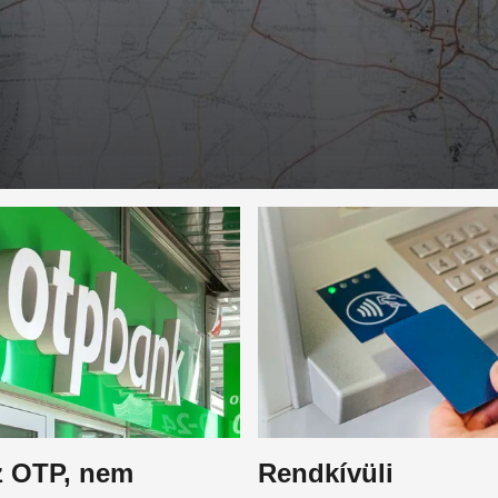
z OTP, nem
Rendkívüli