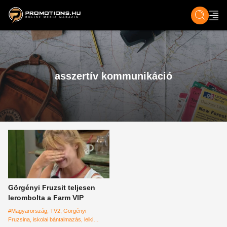
ZENE, FILM & KULT
SPORT
GASZTRO & UTAZÁS
SZÍNES
ÉLET
TECH & TU
asszertív kommunikáció
Görgényi Fruzsit teljesen
lerombolta a Farm VIP
#Magyarország
TV2
Görgényi
Fruzsina
iskolai bántalmazás
lelki