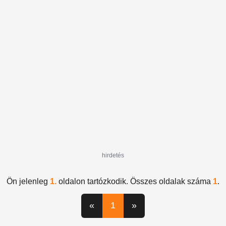
bántalmazás
verbális bántalmazás
asszertív kommunikáció
#instagram
cyberbullying
önvédelem
magyar
színésznő
Farm VIP
realityshow
hirdetés
Ön jelenleg
1.
oldalon tartózkodik. Összes oldalak száma
1
.
«
1
»