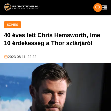
ZENE, FILM & KULT
SPORT
GASZTRO & UTAZÁS
SZÍNES
ÉLET
TECH & TU
SZÍNES
40 éves lett Chris Hemsworth, íme
10 érdekesség a Thor sztárjáról
2023.08.11. 22:22