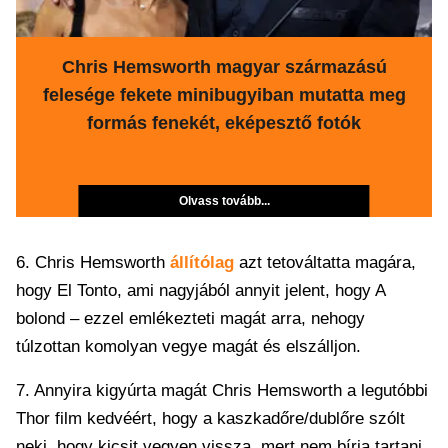
Chris Hemsworth magyar származású
felesége fekete minibugyiban mutatta meg
formás fenekét, eképesztő fotók
Olvass tovább...
6. Chris Hemsworth
állítólag
azt tetováltatta magára,
hogy El Tonto, ami nagyjából annyit jelent, hogy A
bolond – ezzel emlékezteti magát arra, nehogy
túlzottan komolyan vegye magát és elszálljon.
7. Annyira kigyúrta magát Chris Hemsworth a legutóbbi
Thor film kedvéért, hogy a kaszkadőre/dublőre szólt
neki, hogy kicsit vegyen vissza, mert nem bírja tartani