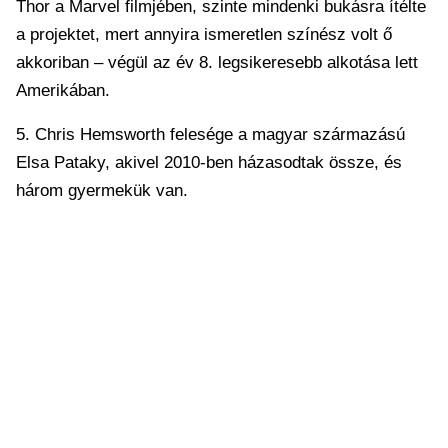
Thor a Marvel filmjében, szinte mindenki bukásra ítélte
a projektet, mert annyira ismeretlen színész volt ő
akkoriban – végül az év 8. legsikeresebb alkotása lett
Amerikában.
5. Chris Hemsworth felesége a magyar származású
Elsa Pataky, akivel 2010-ben házasodtak össze, és
három gyermekük van.