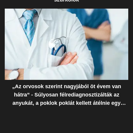
„Az orvosok szerint nagyjából öt évem van
hátra” - Súlyosan félrediagnosztizálták az
anyukát, a poklok poklát kellett átélnie egy
ostoba hiba miatt