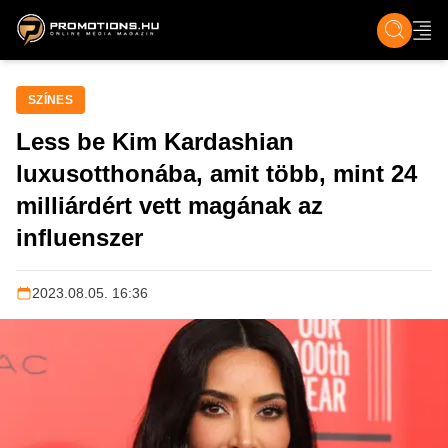
ZENE, FILM & KULT
SPORT
GASZTRO & UTAZÁS
SZÍNES
ÉLET
TECH & TU
SZÍNES
Less be Kim Kardashian
luxusotthonába, amit több, mint 24
milliárdért vett magának az
influenszer
2023.08.05. 16:36