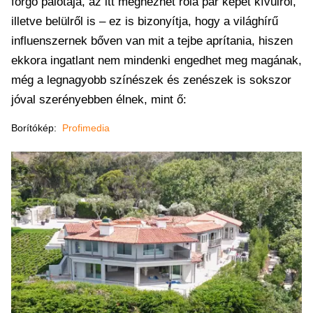
forgó palotája, az itt megnézhet róla pár képet kívülről,
illetve belülről is – ez is bizonyítja, hogy a világhírű
influenszernek bőven van mit a tejbe aprítania, hiszen
ekkora ingatlant nem mindenki engedhet meg magának,
még a legnagyobb színészek és zenészek is sokszor
jóval szerényebben élnek, mint ő:
Borítókép:
Profimedia