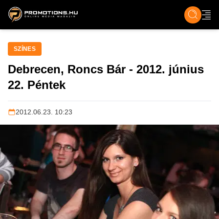
ZENE, FILM & KULT
SPORT
GASZTRO & UTAZÁS
SZÍNES
ÉLET
TECH & TU
SZÍNES
Debrecen, Roncs Bár - 2012. június
22. Péntek
2012.06.23. 10:23