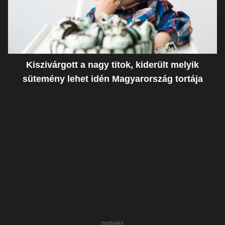
Kiszivárgott a nagy titok, kiderült melyik
sütemény lehet idén Magyarország tortája
hirdetés