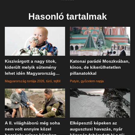
Hasonló tartalmak
Kiszivárgott a nagy titok,
Katonai parádé Moszkvában,
kiderült melyik sütemény
kínos, de kikerülhetetlen
lehet idén Magyarország
pillanatokkal
tortája
Magyarország tortája 2026
túró
tejföl
Putyin
győzelem napja
A II. világháború még soha
Elképesztő képeken az
nem volt ennyire közel
augusztusi havazás, nyár