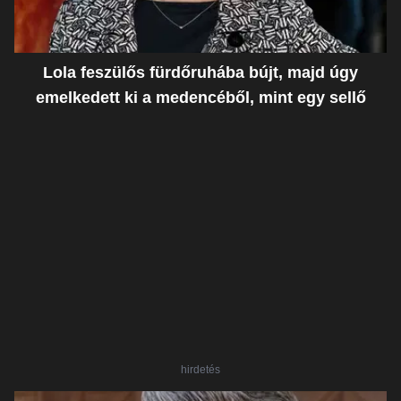
Lola feszülős fürdőruhába bújt, majd úgy
emelkedett ki a medencéből, mint egy sellő
hirdetés