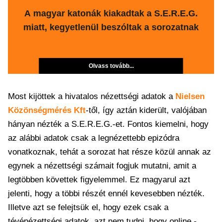
A magyar katonák kiakadtak a S.E.R.E.G.
miatt, kegyetlenül beszóltak a sorozatnak
Olvass tovább...
Most kijöttek a hivatalos nézettségi adatok a
Nielsen
Közönségmérés Kft
-től, így aztán kiderült, valójában
hányan nézték a S.E.R.E.G.-et. Fontos kiemelni, hogy
az alábbi adatok csak a legnézettebb epizódra
vonatkoznak, tehát a sorozat hat része közül annak az
egynek a nézettségi számait fogjuk mutatni, amit a
legtöbben követtek figyelemmel. Ez magyarul azt
jelenti, hogy a többi részét ennél kevesebben nézték.
Illetve azt se felejtsük el, hogy ezek csak a
tévénézettségi adatok, azt nem tudni, hogy online -