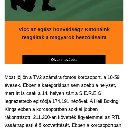
Vicc az egész honvédség? Katonáink
reagáltak a magyarok beszólásaira
Olvass tovább...
Most jöjjön a TV2 számára fontos korcsoport, a 18-59
évesek. Ebben a kategóriában sem szebb a helyzet,
mert itt is csak a 14. helyen zárt a S.E.R.E.G.
legnézettebb epizódja 174,191 nézővel. A Hell Boxing
Kings ebben a korcsoportban sokkal jobban
rákontrázott, 211,200-an követték figyelemmel az RTL
vasárnap esti élő közvetítését. Ebben a korcsoportban