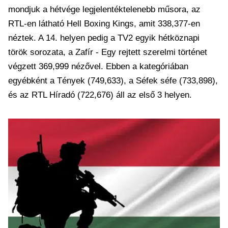
mondjuk a hétvége legjelentéktelenebb műsora, az
RTL-en látható Hell Boxing Kings, amit 338,377-en
néztek. A 14. helyen pedig a TV2 egyik hétköznapi
török sorozata, a Zafír - Egy rejtett szerelmi történet
végzett 369,999 nézővel. Ebben a kategóriában
egyébként a Tények (749,633), a Séfek séfe (733,898),
és az RTL Híradó (722,676) áll az első 3 helyen.