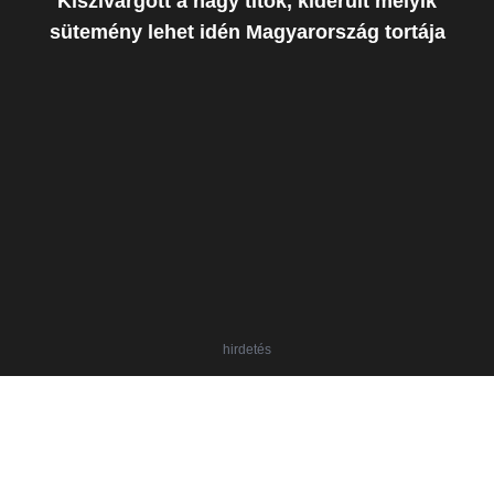
Kiszivárgott a nagy titok, kiderült melyik
sütemény lehet idén Magyarország tortája
hirdetés