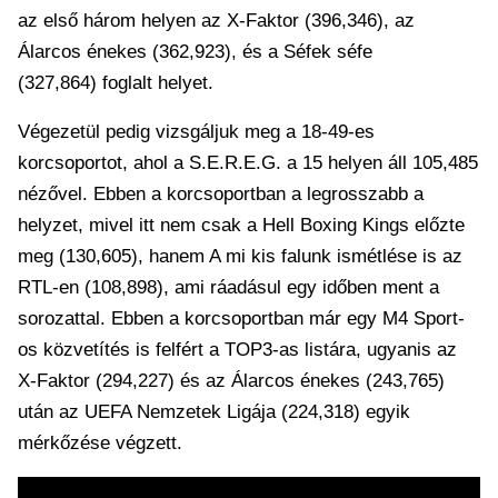
az első három helyen az X-Faktor (396,346), az
Álarcos énekes (362,923), és a Séfek séfe
(327,864) foglalt helyet.
Végezetül pedig vizsgáljuk meg a 18-49-es
korcsoportot, ahol a S.E.R.E.G. a 15 helyen áll 105,485
nézővel. Ebben a korcsoportban a legrosszabb a
helyzet, mivel itt nem csak a Hell Boxing Kings előzte
meg (130,605), hanem A mi kis falunk ismétlése is az
RTL-en (108,898), ami ráadásul egy időben ment a
sorozattal. Ebben a korcsoportban már egy M4 Sport-
os közvetítés is felfért a TOP3-as listára, ugyanis az
X-Faktor (294,227) és az Álarcos énekes (243,765)
után az UEFA Nemzetek Ligája (224,318) egyik
mérkőzése végzett.