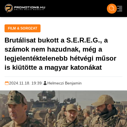
ZENE, FILM & KULT
SPORT
GASZTRO & UTAZÁS
SZÍNES
ÉLET
TECH & TU
FILM & SOROZAT
Brutálisat bukott a S.E.R.E.G., a
számok nem hazudnak, még a
legjelentéktelenebb hétvégi műsor
is kiütötte a magyar katonákat
2024.11.18. 19:39
|
Helmeczi Benjamin