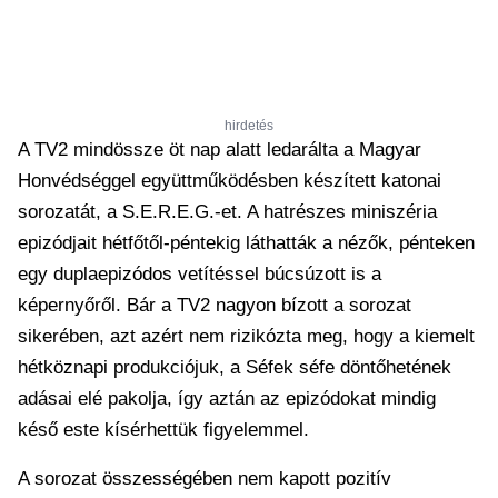
hirdetés
A TV2 mindössze öt nap alatt ledarálta a Magyar
Honvédséggel együttműködésben készített katonai
sorozatát, a S.E.R.E.G.-et. A hatrészes miniszéria
epizódjait hétfőtől-péntekig láthatták a nézők, pénteken
egy duplaepizódos vetítéssel búcsúzott is a
képernyőről. Bár a TV2 nagyon bízott a sorozat
sikerében, azt azért nem rizikózta meg, hogy a kiemelt
hétköznapi produkciójuk, a Séfek séfe döntőhetének
adásai elé pakolja, így aztán az epizódokat mindig
késő este kísérhettük figyelemmel.
A sorozat összességében nem kapott pozitív