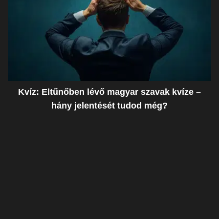
Kvíz: Eltűnőben lévő magyar szavak kvíze –
hány jelentését tudod még?