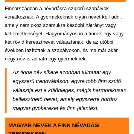
Finnországban a névadásra szigorú szabályok
vonatkoznak. A gyermekeknek olyan nevet kell adni,
amely nem okoz számukra későbbi hátrányt vagy
kellemetlenséget. Hagyományosan a finnek egy vagy
két rövid keresztnevet választanak, de az utóbbi
években lazítottak a szabályokon, és ma már akár
négy név is adható egy gyermeknek.
Az Ilona név sikere azonban túlmutat egy
egyszerű trendváltáson: egyre több finn szülő
választja ezt a különleges, mégis harmonikusan
beilleszthető nevet, amely egyszerre hordoz
magyar gyökereket és finn jelentést.
MAGYAR NEVEK A FINN NÉVADÁSI
TRENDEKBEN