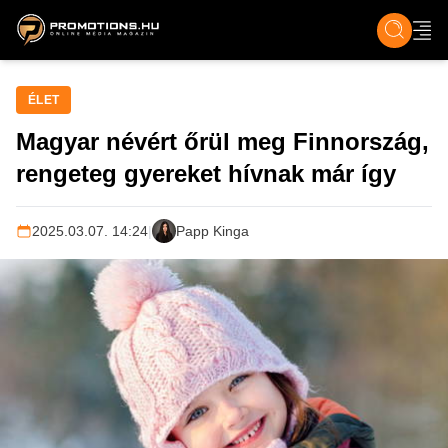
ZENE, FILM & KULT
SPORT
GASZTRO & UTAZÁS
SZÍNES
ÉLET
TECH & TU
ÉLET
Magyar névért őrül meg Finnország,
rengeteg gyereket hívnak már így
2025.03.07. 14:24
|
Papp Kinga