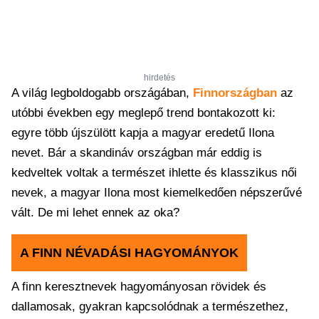
hirdetés
A világ legboldogabb országában,
Finnországban
az
utóbbi években egy meglepő trend bontakozott ki:
egyre több újszülött kapja a magyar eredetű Ilona
nevet. Bár a skandináv országban már eddig is
kedveltek voltak a természet ihlette és klasszikus női
nevek, a magyar Ilona most kiemelkedően népszerűvé
vált. De mi lehet ennek az oka?
A FINN NÉVADÁSI HAGYOMÁNYOK
A finn keresztnevek hagyományosan rövidek és
dallamosak, gyakran kapcsolódnak a természethez,