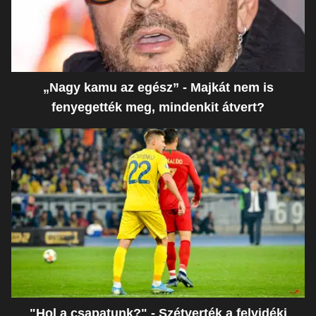
„Nagy kamu az egész” - Majkát nem is
fenyegették meg, mindenkit átvert?
"Hol a csapatunk?" - Szétverték a felvidéki