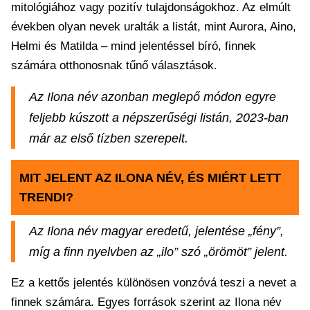
mitológiához vagy pozitív tulajdonságokhoz. Az elmúlt
években olyan nevek uralták a listát, mint Aurora, Aino,
Helmi és Matilda – mind jelentéssel bíró, finnek
számára otthonosnak tűnő választások.
Az Ilona név azonban meglepő módon egyre
feljebb kúszott a népszerűségi listán, 2023-ban
már az első tízben szerepelt.
MIT JELENT AZ ILONA NÉV, ÉS MIÉRT LETT
TRENDI?
Az Ilona név magyar eredetű, jelentése „fény”,
míg a finn nyelvben az „ilo” szó „örömöt” jelent.
Ez a kettős jelentés különösen vonzóvá teszi a nevet a
finnek számára. Egyes források szerint az Ilona név