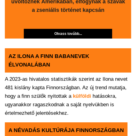
üvöltöznek Amerikában, elfogynak a szavak
a zseniális történet kapcsán
Olvass tovább...
AZ ILONA A FINN BABANEVEK
ÉLVONALÁBAN
A 2023-as hivatalos statisztikák szerint az Ilona nevet
481 kislány kapta Finnországban. Az új trend mutatja,
hogy a finn szülők nyitottak a
külföldi
hatásokra,
ugyanakkor ragaszkodnak a saját nyelvükben is
értelmezhető jelentésekhez.
A NÉVADÁS KULTÚRÁJA FINNORSZÁGBAN