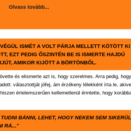
Olvass tovább...
 VÉGÜL ISMÉT A VOLT PÁRJA MELLETT KÖTÖTT KI
TT, EZT PEDIG ŐSZINTÉN BE IS ISMERTE HAJDÚ
RJÚT, AMIKOR KIJÖTT A BÖRTÖNBŐL.
 követte és elismerte azt is, hogy szerelmes. Arra pedig, hog
ott: választottját jófej, ám érzékeny lélekként írta le, akiv
 hiszen értelemszerűen kellemetlenül érintette, hogy korább
 TUDNI BÁNNI, LEHET, HOGY NEKEM SEM SIKERÜ
 RÁ..."