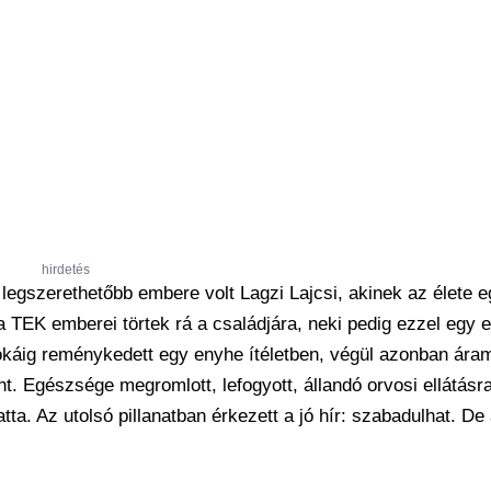
hirdetés
egszerethetőbb embere volt Lagzi Lajcsi, akinek az élete e
an a TEK emberei törtek rá a családjára, neki pedig ezzel egy
Sokáig reménykedett egy enyhe ítéletben, végül azonban ára
t. Egészsége megromlott, lefogyott, állandó orvosi ellátásra
tta. Az utolsó pillanatban érkezett a jó hír: szabadulhat. De