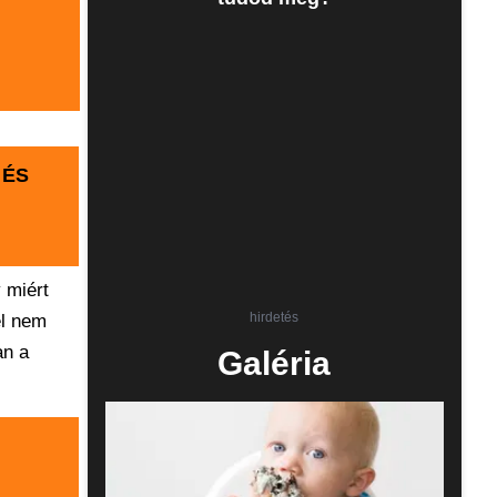
 ÉS
y miért
hirdetés
el nem
an a
Galéria
L