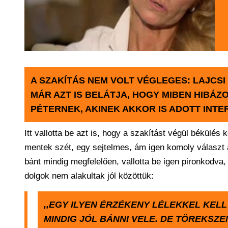
A SZAKÍTÁS NEM VOLT VÉGLEGES: LAJCSI
MÁR AZT IS BELÁTJA, HOGY MIBEN HIBÁZO
PÉTERNEK, AKINEK AKKOR IS ADOTT INTE
Itt vallotta be azt is, hogy a szakítást végül békülés
mentek szét, egy sejtelmes, ám igen komoly választ ad
bánt mindig megfelelően, vallotta be igen pironkodva,
dolgok nem alakultak jól közöttük:
,,EGY ILYEN ÉRZÉKENY LÉLEKKEL KELL
MINDIG JÓL BÁNNI VELE. DE TÖREKSZEM