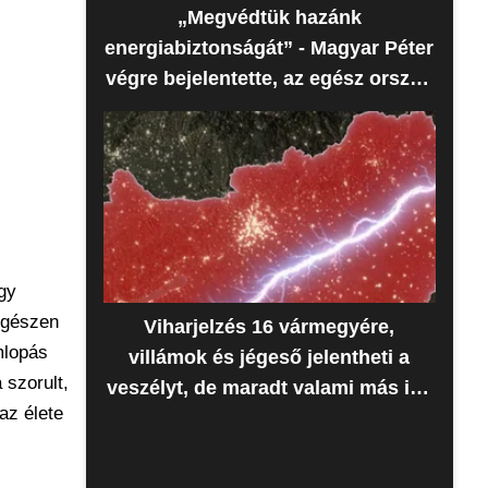
„Megvédtük hazánk
energiabiztonságát” - Magyar Péter
végre bejelentette, az egész ország
erre várt
gy
 egészen
Viharjelzés 16 vármegyére,
mlopás
villámok és jégeső jelentheti a
 szorult,
veszélyt, de maradt valami más is -
 az élete
Időjárás-előrejelzés