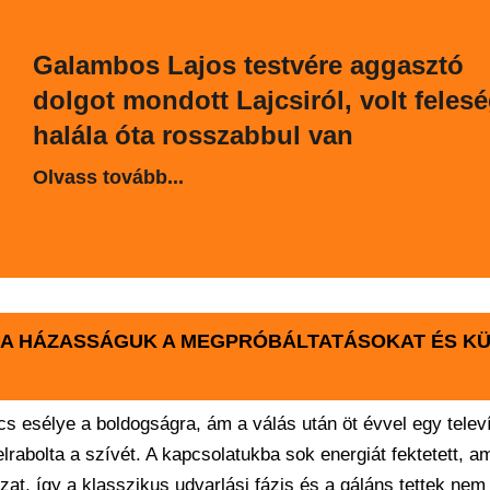
Galambos Lajos testvére aggasztó
dolgot mondott Lajcsiról, volt feles
halála óta rosszabbul van
Olvass tovább...
 A HÁZASSÁGUK A MEGPRÓBÁLTATÁSOKAT ÉS K
cs esélye a boldogságra, ám a válás után öt évvel egy telev
rabolta a szívét. A kapcsolatukba sok energiát fektetett, a
zat, így a klasszikus udvarlási fázis és a gáláns tettek nem