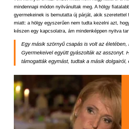
mindennapi módon nyilvánultak meg. A hölgy fiatalab
gyermekeinek is bemutatta új párját, akik szeretettel
miatt: a hölgy egyszerűen nem tudta kezelni azt, hogy
készen egy kapcsolatra, ám mindenképpen nyitva tart
Egy másik szörnyű csapás is volt az életében, 
Gyermekeivel együtt gyászolták az asszonyt. Hi
támogatták egymást, tudtak a másik dolgairól, é