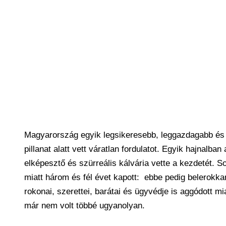
Magyarország egyik legsikeresebb, leggazdagabb és l
pillanat alatt vett váratlan fordulatot. Egyik hajnalb
elképesztő és szürreális kálvária vette a kezdetét. 
miatt három és fél évet kapott: ebbe pedig belerokkan
rokonai, szerettei, barátai és ügyvédje is aggódott mia
már nem volt többé ugyanolyan.