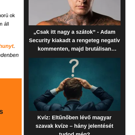
orú ok
 áll
„Csak itt nagy a szátok” - Adam
Security kiakadt a rengeteg negatív
hunyt
.
kommenten, majd brutálisan
indenben
beszóltak neki
s
Kvíz: Eltűnőben lévő magyar
szavak kvíze – hány jelentését
tudod még?