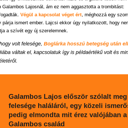
b Galambos Lajosnál, ám ez nem aggasztotta a trombitást:
 fogadták.
Végül a kapcsolat véget ért
, méghozzá egy szom
 párja ismert ember. Lajcsi ekkor úgy nyilatkozott, hogy nem
ja a szívét egy új szerelemnek.
hogy volt felesége,
Boglárka hosszú betegség után el
ába váltak el, kapcsolatuk így is példaértékű volt és m
letéről.
Galambos Lajos először szólalt meg
felesége haláláról, egy közeli ismerő
pedig elmondta mit érez valójában a
Galambos család