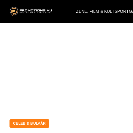
ZENE, FILM & KULT
SPORT
G
CELEB & BULVÁR