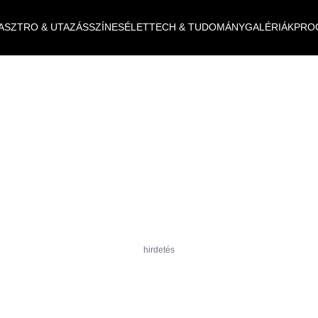
ASZTRO & UTAZÁS
SZÍNES
ÉLET
TECH & TUDOMÁNY
GALÉRIÁK
PRO
hirdetés