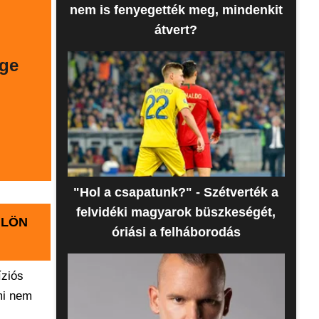
nem is fenyegették meg, mindenkit
átvert?
ége
"Hol a csapatunk?" - Szétverték a
felvidéki magyarok büszkeségét,
ÜLÖN
óriási a felháborodás
íziós
mi nem