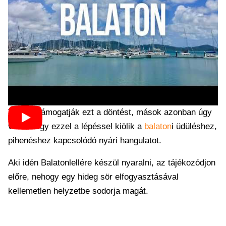
Többen támogatják ezt a döntést, mások azonban úgy
vélik, hogy ezzel a lépéssel kiölik a
balaton
i üdüléshez,
pihenéshez kapcsolódó nyári hangulatot.
Aki idén Balatonlellére készül nyaralni, az tájékozódjon
előre, nehogy egy hideg sör elfogyasztásával
kellemetlen helyzetbe sodorja magát.