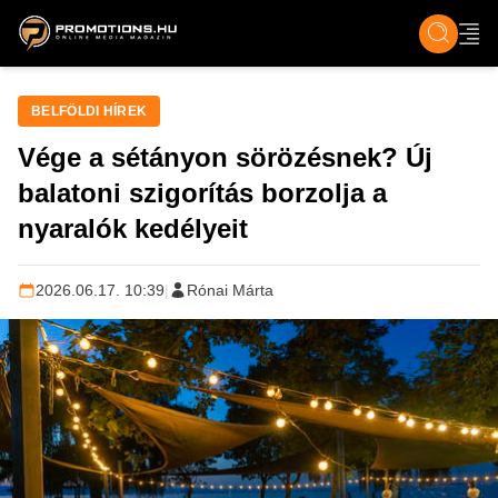
ZENE, FILM & KULT
SPORT
GASZTRO & UTAZÁS
SZÍNES
ÉLET
TECH & TU
BELFÖLDI HÍREK
Vége a sétányon sörözésnek? Új
balatoni szigorítás borzolja a
nyaralók kedélyeit
2026.06.17. 10:39
|
Rónai Márta