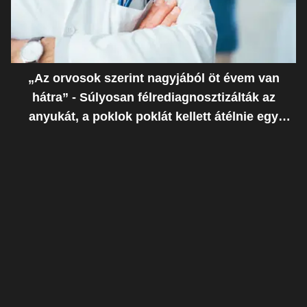
„Az orvosok szerint nagyjából öt évem van
hátra” - Súlyosan félrediagnosztizálták az
anyukát, a poklok poklát kellett átélnie egy
ostoba hiba miatt