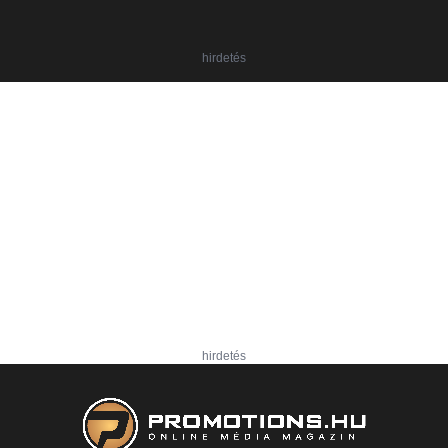
hirdetés
hirdetés