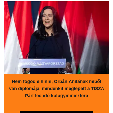
Nem fogod elhinni, Orbán Anitának miből
van diplomája, mindenkit meglepett a TISZA
Párt leendő külügyminisztere