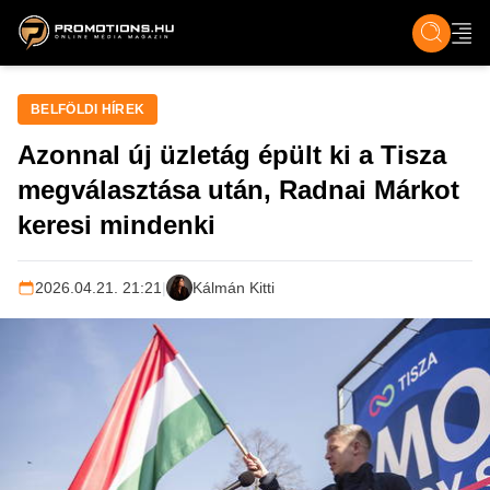
ZENE, FILM & KULT
SPORT
GASZTRO & UTAZÁS
SZÍNES
ÉLET
TECH & TU
BELFÖLDI HÍREK
Azonnal új üzletág épült ki a Tisza
megválasztása után, Radnai Márkot
keresi mindenki
2026.04.21. 21:21
|
Kálmán Kitti