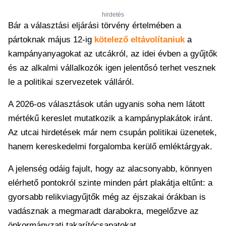
hirdetés
Bár a választási eljárási törvény értelmében a
pártoknak május 12-ig
kötelező eltávolítaniuk
a
kampányanyagokat az utcákról, az idei évben a gyűjtők
és az alkalmi vállalkozók igen jelentősó terhet vesznek
le a politikai szervezetek válláról.
A 2026-os választások után ugyanis soha nem látott
mértékű kereslet mutatkozik a kampányplakátok iránt.
Az utcai hirdetések már nem csupán politikai üzenetek,
hanem kereskedelmi forgalomba kerülő emléktárgyak.
A jelenség odáig fajult, hogy az alacsonyabb, könnyen
elérhető pontokról szinte minden párt plakátja eltűnt: a
gyorsabb relikviagyűjtők még az éjszakai órákban is
vadásznak a megmaradt darabokra, megelőzve az
önkormányzati takarítócsapatokat.