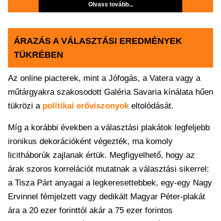
Olvass tovább...
ÁRAZÁS A VÁLASZTÁSI EREDMÉNYEK
TÜKRÉBEN
Az online piacterek, mint a Jófogás, a Vatera vagy a
műtárgyakra szakosodott Galéria Savaria kínálata hűen
tükrözi a
politikai erőviszonyok
eltolódását.
Míg a korábbi években a választási plakátok legfeljebb
ironikus dekorációként végezték, ma komoly
licitháborúk zajlanak értük. Megfigyelhető, hogy az
árak szoros korrelációt mutatnak a választási sikerrel:
a Tisza Párt anyagai a legkeresettebbek, egy-egy Nagy
Ervinnel fémjelzett vagy dedikált Magyar Péter-plakát
ára a 20 ezer forinttól akár a 75 ezer forintos