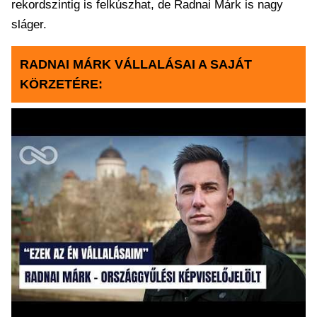
rekordszintig is felkúszhat, de Radnai Márk is nagy
sláger.
RADNAI MÁRK VÁLLALÁSAI A SAJÁT
KÖRZETÉRE: