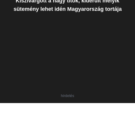
Kiszivárgott a nagy titok, kiderült melyik
sütemény lehet idén Magyarország tortája
hirdetés