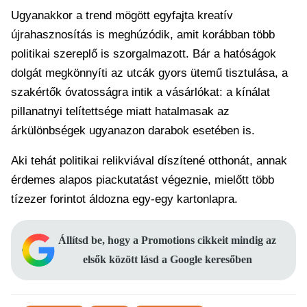
Ugyanakkor a trend mögött egyfajta kreatív
újrahasznosítás is meghúzódik, amit korábban több
politikai szereplő is szorgalmazott. Bár a hatóságok
dolgát megkönnyíti az utcák gyors ütemű tisztulása, a
szakértők óvatosságra intik a vásárlókat: a kínálat
pillanatnyi telítettsége miatt hatalmasak az
árkülönbségek ugyanazon darabok esetében is.
Aki tehát politikai relikviával díszítené otthonát, annak
érdemes alapos piackutatást végeznie, mielőtt több
tízezer forintot áldozna egy-egy kartonlapra.
Állítsd be, hogy a Promotions cikkeit mindig az
elsők között lásd a Google keresőben