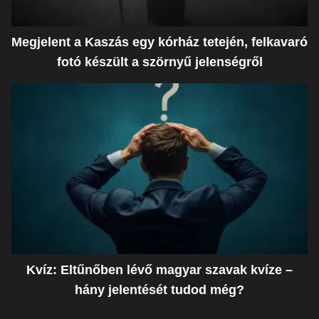
Megjelent a Kaszás egy kórház tetején, felkavaró
fotó készült a szörnyű jelenségről
Kvíz: Eltűnőben lévő magyar szavak kvíze –
hány jelentését tudod még?