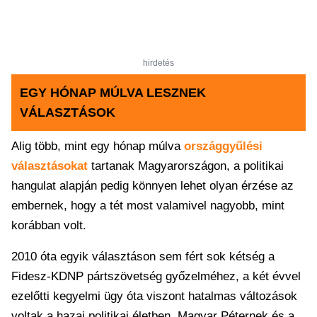
hirdetés
EGY HÓNAP MÚLVA LESZNEK
VÁLASZTÁSOK
Alig több, mint egy hónap múlva
országgyűlési
választásokat
tartanak Magyarországon, a politikai
hangulat alapján pedig könnyen lehet olyan érzése az
embernek, hogy a tét most valamivel nagyobb, mint
korábban volt.
2010 óta egyik választáson sem fért sok kétség a
Fidesz-KDNP pártszövetség győzelméhez, a két évvel
ezelőtti kegyelmi ügy óta viszont hatalmas változások
voltak a hazai politikai életben, Magyar Péternek és a