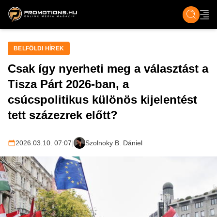
ZENE, FILM & KULT
SPORT
GASZTRO & UTAZÁS
SZÍNES
ÉLET
TECH & TU
BELFÖLDI HÍREK
Csak így nyerheti meg a választást a
Tisza Párt 2026-ban, a
csúcspolitikus különös kijelentést
tett százezrek előtt?
2026.03.10. 07:07
|
Szolnoky B. Dániel