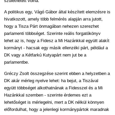
születhetett volna.
A politikus egy, Vágó Gábor által készített elemzésre is
hivatkozott, amely több felmérés alapján arra jutott,
hogy a Tisza Párt önmagában nehezen szerezhet
parlamenti többséget. Szerinte reális forgatókönyv
lehet az is, hogy a Fidesz a Mi Hazánkkal együtt alakít
kormányt - hacsak egy másik ellenzéki párt, például a
DK vagy a Kétfarkú Kutyapárt nem jut be a
parlamentbe.
Gréczy Zsolt összegzése szerint ebben a helyzetben a
DK akár mérleg nyelve lehet: ha bejut, a Tiszával
együtt többséget alkothatnának a Fidesszel és a Mi
Hazánkkal szemben - szerinte érdemes ezt a
lehetőséget is mérlegelni, mert a DK nélkül könnyen
előfordulhat, hogy a jelenlegi kormánypártok maradnak