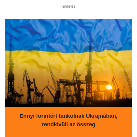
hirdetés
Ennyi forintért tankolnak Ukrajnában,
rendkívüli az összeg