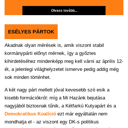
Olvass tovább...
ESÉLYES PÁRTOK
Akadnak olyan mérések is, amik viszont stabil
kormánypárti előnyt mérnek, így a győztes
kihirdetéséhez mindenképp meg kell várni az április 12-
ét, a jelenlegi világhelyzetet ismerve pedig addig még
sok minden történhet.
A két nagy párt mellett jóval kevesebb szó esik a
kisebb formációkról: míg a Mi Hazánk bejutása
nagyjából biztosnak tűnik, a Kétfarkú Kutyapárt és a
Demokratikus Koalíció
ezt már egyáltalán nem
mondhatja el - az viszont egy DK-s politikus