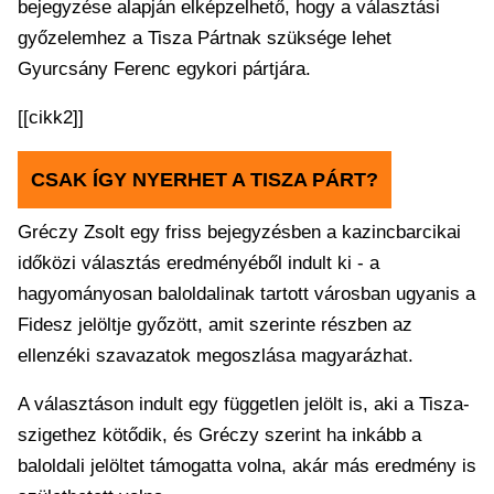
bejegyzése alapján elképzelhető, hogy a választási
győzelemhez a Tisza Pártnak szüksége lehet
Gyurcsány Ferenc egykori pártjára.
[[cikk2]]
CSAK ÍGY NYERHET A TISZA PÁRT?
Gréczy Zsolt egy friss bejegyzésben a kazincbarcikai
időközi választás eredményéből indult ki - a
hagyományosan baloldalinak tartott városban ugyanis a
Fidesz jelöltje győzött, amit szerinte részben az
ellenzéki szavazatok megoszlása magyarázhat.
A választáson indult egy független jelölt is, aki a Tisza-
szigethez kötődik, és Gréczy szerint ha inkább a
baloldali jelöltet támogatta volna, akár más eredmény is