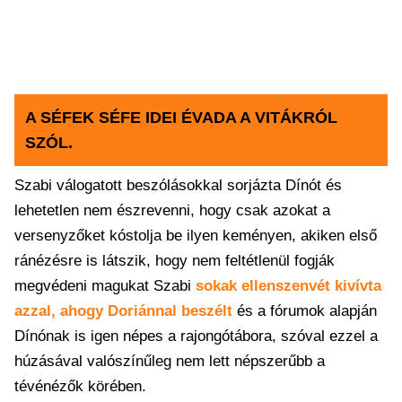
A SÉFEK SÉFE IDEI ÉVADA A VITÁKRÓL
SZÓL.
Szabi válogatott beszólásokkal sorjázta Dínót és
lehetetlen nem észrevenni, hogy csak azokat a
versenyzőket kóstolja be ilyen keményen, akiken első
ránézésre is látszik, hogy nem feltétlenül fogják
megvédeni magukat Szabi
sokak ellenszenvét kivívta
azzal, ahogy Doriánnal beszélt
és a fórumok alapján
Dínónak is igen népes a rajongótábora, szóval ezzel a
húzásával valószínűleg nem lett népszerűbb a
tévénézők körében.