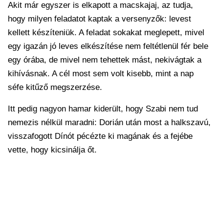
Akit már egyszer is elkapott a macskajaj, az tudja,
hogy milyen feladatot kaptak a versenyzők: levest
kellett készíteniük. A feladat sokakat meglepett, mivel
egy igazán jó leves elkészítése nem feltétlenül fér bele
egy órába, de mivel nem tehettek mást, nekivágtak a
kihívásnak. A cél most sem volt kisebb, mint a nap
séfe kitűző megszerzése.
Itt pedig nagyon hamar kiderült, hogy Szabi nem tud
nemezis nélkül maradni: Dorián után most a halkszavú,
visszafogott Dínót pécézte ki magának és a fejébe
vette, hogy kicsinálja őt.