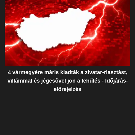
4 vármegyére máris kiadták a zivatar-riasztást,
villámmal és jégesővel jön a lehűlés - Időjárás-
előrejelzés