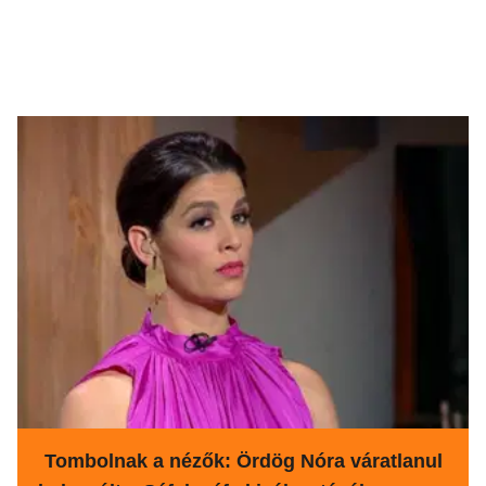
Tombolnak a nézők: Ördög Nóra váratlanul