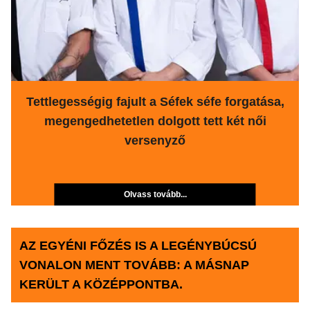
Tettlegességig fajult a Séfek séfe forgatása,
megengedhetetlen dolgott tett két női
versenyző
Olvass tovább...
AZ EGYÉNI FŐZÉS IS A LEGÉNYBÚCSÚ
VONALON MENT TOVÁBB: A MÁSNAP
KERÜLT A KÖZÉPPONTBA.