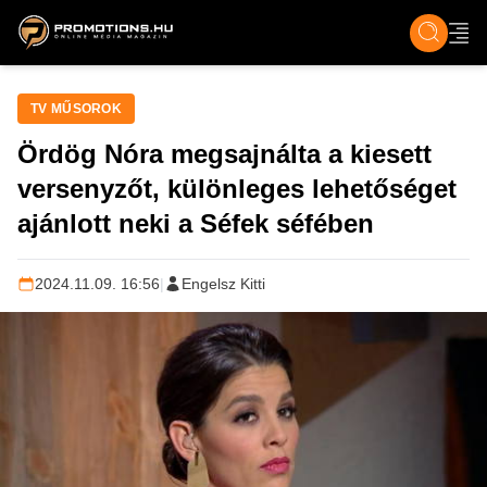
ZENE, FILM & KULT
SPORT
GASZTRO & UTAZÁS
SZÍNES
ÉLET
TECH & TU
TV MŰSOROK
Ördög Nóra megsajnálta a kiesett
versenyzőt, különleges lehetőséget
ajánlott neki a Séfek séfében
2024.11.09. 16:56
|
Engelsz Kitti