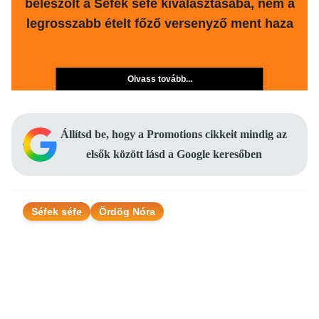
beleszólt a Séfek séfe kiválasztásába, nem a
legrosszabb ételt főző versenyző ment haza
Olvass tovább...
Állítsd be, hogy a Promotions cikkeit mindig az
elsők között lásd a Google keresőben
Séfek séfe
Ördög Nóra