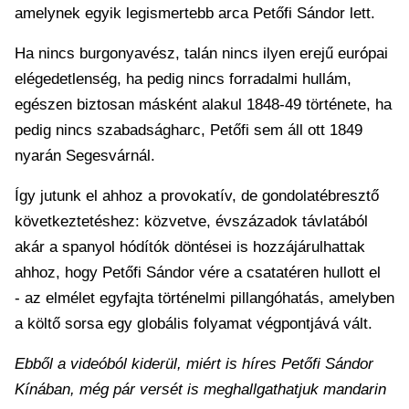
amelynek egyik legismertebb arca Petőfi Sándor lett.
Ha nincs burgonyavész, talán nincs ilyen erejű európai
elégedetlenség, ha pedig nincs forradalmi hullám,
egészen biztosan másként alakul 1848-49 története, ha
pedig nincs szabadságharc, Petőfi sem áll ott 1849
nyarán Segesvárnál.
Így jutunk el ahhoz a provokatív, de gondolatébresztő
következtetéshez: közvetve, évszázadok távlatából
akár a spanyol hódítók döntései is hozzájárulhattak
ahhoz, hogy Petőfi Sándor vére a csatatéren hullott el
- az elmélet egyfajta történelmi pillangóhatás, amelyben
a költő sorsa egy globális folyamat végpontjává vált.
Ebből a videóból kiderül, miért is híres Petőfi Sándor
Kínában, még pár versét is meghallgathatjuk mandarin