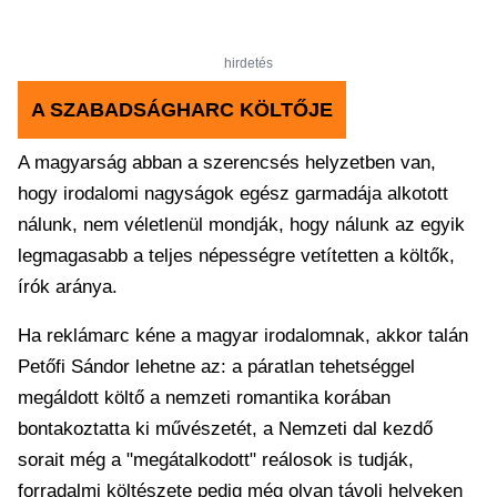
hirdetés
A SZABADSÁGHARC KÖLTŐJE
A magyarság abban a szerencsés helyzetben van,
hogy irodalomi nagyságok egész garmadája alkotott
nálunk, nem véletlenül mondják, hogy nálunk az egyik
legmagasabb a teljes népességre vetítetten a költők,
írók aránya.
Ha reklámarc kéne a magyar irodalomnak, akkor talán
Petőfi Sándor lehetne az: a páratlan tehetséggel
megáldott költő a nemzeti romantika korában
bontakoztatta ki művészetét, a Nemzeti dal kezdő
sorait még a "megátalkodott" reálosok is tudják,
forradalmi költészete pedig még olyan távoli helyeken