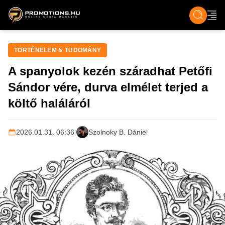
ZENE, FILM & KULT
SPORT
GASZTRO & UTAZÁS
SZÍNES
ÉLET
TECH & TU
TÖRTÉNELEM & TUDOMÁNY
A spanyolok kezén száradhat Petőfi
Sándor vére, durva elmélet terjed a
költő haláláról
2026.01.31. 06:36
|
Szolnoky B. Dániel