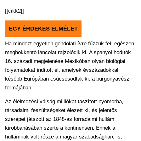
[[cikk2]]
EGY ÉRDEKES ELMÉLET
Ha mindezt egyetlen gondolati ívre fűzzük fel, egészen
meghökkentő láncolat rajzolódik ki. A spanyol hódítók
16. századi megjelenése Mexikóban olyan biológiai
folyamatokat indított el, amelyek évszázadokkal
később Európában csúcsosodtak ki: a burgonyavész
formájában.
Az élelmezési válság milliókat taszított nyomorba,
társadalmi feszültségeket élezett ki, és jelentős
szerepet játszott az 1848-as forradalmi hullám
kirobbanásában szerte a kontinensen. Ennek a
hullámnak volt része a magyar szabadságharc is,