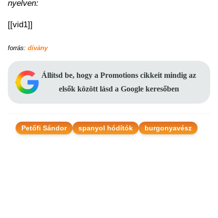
nyelven:
[[vid1]]
forrás:
dívány
Állítsd be, hogy a Promotions cikkeit mindig az
elsők között lásd a Google keresőben
Petőfi Sándor
spanyol hódítók
burgonyavész