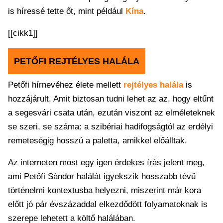
is híressé tette őt, mint például
Kína
.
[[cikk1]]
PETŐFI REJTÉLYES HALÁLA
Petőfi hírnevéhez élete mellett
rejtélyes halála
is
hozzájárult. Amit biztosan tudni lehet az az, hogy eltűnt
a segesvári csata után, ezután viszont az elméleteknek
se szeri, se száma: a szibériai hadifogságtól az erdélyi
remeteségig hosszú a paletta, amikkel előálltak.
Az interneten most egy igen érdekes írás jelent meg,
ami Petőfi Sándor halálát igyekszik hosszabb tévű
történelmi kontextusba helyezni, miszerint már kora
előtt jó pár évszázaddal elkezdődött folyamatoknak is
szerepe lehetett a költő halálában.