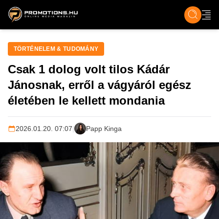
ZENE, FILM & KULT
SPORT
GASZTRO & UTAZÁS
SZÍNES
ÉLET
TECH & TU
TÖRTÉNELEM & TUDOMÁNY
Csak 1 dolog volt tilos Kádár
Jánosnak, erről a vágyáról egész
életében le kellett mondania
2026.01.20. 07:07
|
Papp Kinga