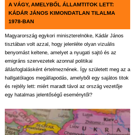
A VÁGY, AMELYBŐL ÁLLAMTITOK LETT:
KÁDÁR JÁNOS KIMONDATLAN TILALMA
1978-BAN
Magyarország egykori miniszterelnöke, Kádár János
tisztában volt azzal, hogy jelenléte olyan vizuális
benyomást keltene, amelyet a nyugati sajtó és az
emigráns szervezetek azonnal politikai
állásfoglalásként értelmeznének. Így született meg az a
hallgatólagos megállapodás, amelyből egy sajátos titok
és rejtély lett: miért maradt távol az ország vezetője
egy hatalmas jelentőségű eseménytől?