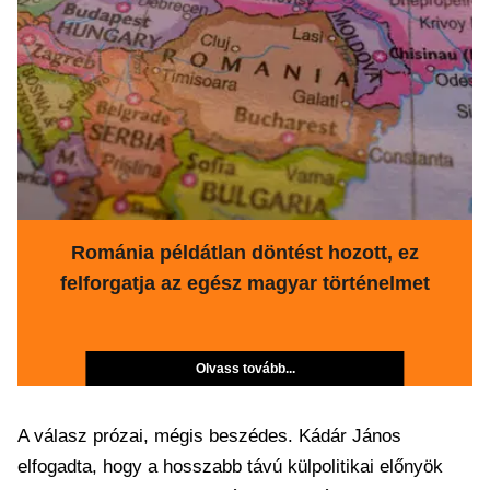
Románia példátlan döntést hozott, ez
felforgatja az egész magyar történelmet
Olvass tovább...
A válasz prózai, mégis beszédes. Kádár János
elfogadta, hogy a hosszabb távú külpolitikai előnyök