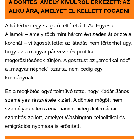
A DÖNTÉS, AMELY KÍVÜLRŐL ÉRKEZETT: AZ
ALKU ÁRA, AMELYET EL KELLETT FOGADNI
A háttérben egy szigorú feltétel állt. Az Egyesült
Államok – amely több mint három évtizeden át őrizte a
koronát – világossá tette: az átadás nem történhet úgy,
hogy az a magyar pártvezetés politikai
megerősítésének tűnjön. A gesztust az „amerikai nép”
a „magyar népnek” szánta, nem pedig egy
kormánynak.
Ez a megkötés egyértelművé tette, hogy Kádár János
személyes részvétele kizárt. A döntés mögött nem
személyes ellenszenv, hanem hideg diplomáciai
számítás zajlott, amelyet Washington belpolitikai és
emigrációs nyomása is erősített.