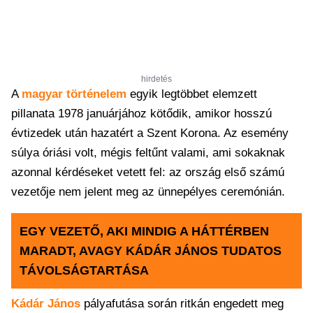
hirdetés
A
magyar történelem
egyik legtöbbet elemzett
pillanata 1978 januárjához kötődik, amikor hosszú
évtizedek után hazatért a Szent Korona. Az esemény
súlya óriási volt, mégis feltűnt valami, ami sokaknak
azonnal kérdéseket vetett fel: az ország első számú
vezetője nem jelent meg az ünnepélyes ceremónián.
EGY VEZETŐ, AKI MINDIG A HÁTTÉRBEN
MARADT, AVAGY KÁDÁR JÁNOS TUDATOS
TÁVOLSÁGTARTÁSA
Kádár János
pályafutása során ritkán engedett meg