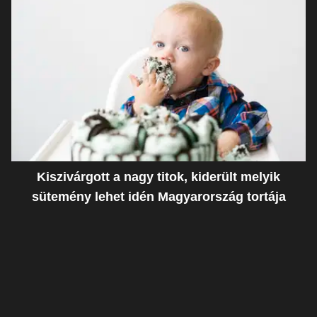
Kiszivárgott a nagy titok, kiderült melyik
sütemény lehet idén Magyarország tortája