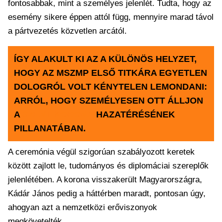
fontosabbak, mint a személyes jelenlét. Tudta, hogy az
esemény sikere éppen attól függ, mennyire marad távol
a pártvezetés közvetlen arcától.
ÍGY ALAKULT KI AZ A KÜLÖNÖS HELYZET,
HOGY AZ MSZMP ELSŐ TITKÁRA EGYETLEN
DOLOGRÓL VOLT KÉNYTELEN LEMONDANI:
ARRÓL, HOGY SZEMÉLYESEN OTT ÁLLJON
A
SZENT KORONA
HAZATÉRÉSÉNEK
PILLANATÁBAN.
A ceremónia végül szigorúan szabályozott keretek
között zajlott le, tudományos és diplomáciai szereplők
jelenlétében. A korona visszakerült Magyarországra,
Kádár János pedig a háttérben maradt, pontosan úgy,
ahogyan azt a nemzetközi erőviszonyok
megkövetelték.