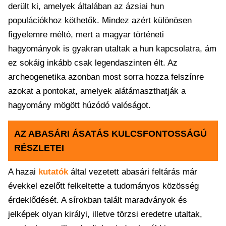
derült ki, amelyek általában az ázsiai hun
populációkhoz köthetők. Mindez azért különösen
figyelemre méltó, mert a magyar történeti
hagyományok is gyakran utaltak a hun kapcsolatra, ám
ez sokáig inkább csak legendaszinten élt. Az
archeogenetika azonban most sorra hozza felszínre
azokat a pontokat, amelyek alátámaszthatják a
hagyomány mögött húzódó valóságot.
AZ ABASÁRI ÁSATÁS KULCSFONTOSSÁGÚ
RÉSZLETEI
A hazai
kutatók
által vezetett abasári feltárás már
évekkel ezelőtt felkeltette a tudományos közösség
érdeklődését. A sírokban talált maradványok és
jelképek olyan királyi, illetve törzsi eredetre utaltak,