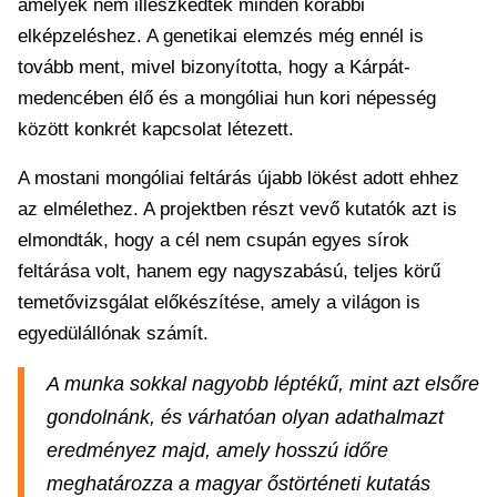
amelyek nem illeszkedtek minden korábbi
elképzeléshez. A genetikai elemzés még ennél is
tovább ment, mivel bizonyította, hogy a Kárpát-
medencében élő és a mongóliai hun kori népesség
között konkrét kapcsolat létezett.
A mostani mongóliai feltárás újabb lökést adott ehhez
az elmélethez. A projektben részt vevő kutatók azt is
elmondták, hogy a cél nem csupán egyes sírok
feltárása volt, hanem egy nagyszabású, teljes körű
temetővizsgálat előkészítése, amely a világon is
egyedülállónak számít.
A munka sokkal nagyobb léptékű, mint azt elsőre
gondolnánk, és várhatóan olyan adathalmazt
eredményez majd, amely hosszú időre
meghatározza a magyar őstörténeti kutatás