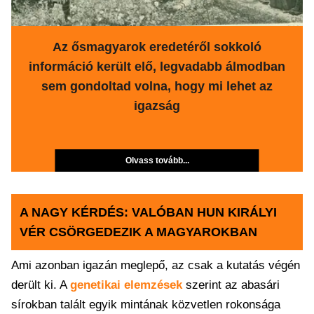
Az ősmagyarok eredetéről sokkoló
információ került elő, legvadabb álmodban
sem gondoltad volna, hogy mi lehet az
igazság
Olvass tovább...
A NAGY KÉRDÉS: VALÓBAN HUN KIRÁLYI
VÉR CSÖRGEDEZIK A MAGYAROKBAN
Ami azonban igazán meglepő, az csak a kutatás végén
derült ki. A
genetikai elemzések
szerint az abasári
sírokban talált egyik mintának közvetlen rokonsága