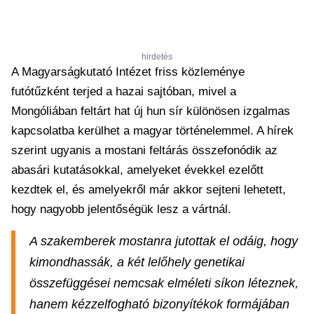
hirdetés
A Magyarságkutató Intézet friss közleménye
futótűzként terjed a hazai sajtóban, mivel a
Mongóliában feltárt hat új hun sír különösen izgalmas
kapcsolatba kerülhet a magyar történelemmel. A hírek
szerint ugyanis a mostani feltárás összefonódik az
abasári kutatásokkal, amelyeket évekkel ezelőtt
kezdtek el, és amelyekről már akkor sejteni lehetett,
hogy nagyobb jelentőségük lesz a vártnál.
A szakemberek mostanra jutottak el odáig, hogy
kimondhassák, a két lelőhely genetikai
összefüggései nemcsak elméleti síkon léteznek,
hanem kézzelfogható bizonyítékok formájában