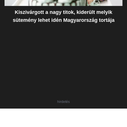
Kiszivárgott a nagy titok, kiderült melyik
sütemény lehet idén Magyarország tortája
hirdetés