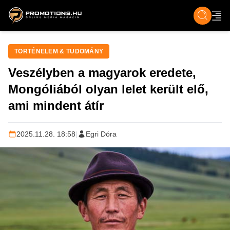
ZENE, FILM & KULT
SPORT
GASZTRO & UTAZÁS
SZÍNES
ÉLET
TECH & TU
TÖRTÉNELEM & TUDOMÁNY
Veszélyben a magyarok eredete,
Mongóliából olyan lelet került elő,
ami mindent átír
2025.11.28. 18:58
|
Egri Dóra