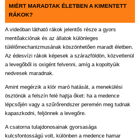
MIÉRT MARADTAK ÉLETBEN A KIMENTETT
RÁKOK?
A videóban látható rákok jelentős része a gyors
mentőakciónak és az állatok különleges
túlélőmechanizmusának köszönhetően maradt életben.
Az édesvízi rákok képesek a szárazföldön, közvetlenül
a levegőből is oxigént felvenni, amíg a kopoltyúik
nedvesek maradnak.
Amint megérzik a klór maró hatását, a menekülési
ösztönük a felszín felé hajtja őket: ha a medence
lépcsőjén vagy a szűrőrendszer peremén meg tudnak
kapaszkodni, feljönnek a levegőre.
A csatorna tulajdonosainak gyorsasága
kulcsfontosságú volt, különben a medence hamar