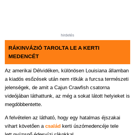
hirdetés
RÁKINVÁZIÓ TAROLTA LE A KERTI
MEDENCÉT
Az amerikai Délvidéken, különösen Louisiana államban
a kiadós esőzések után nem ritkák a furcsa természeti
jelenségek, de amit a Cajun Crawfish csatorna
videójában láthattunk, az még a sokat látott helyieket is
megdöbbentette.
A felvételen az látható, hogy egy hatalmas éjszakai
vihart követően a
család
kerti úszómedencéje tele
lett nyüzsgő édesvízi rákokkal.