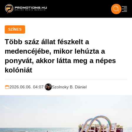
ZENE, FILM & KULT
SPORT
GASZTRO & UTAZÁS
SZÍNES
ÉLET
TECH & TU
SZÍNES
Több száz állat fészkelt a
medencéjébe, mikor lehúzta a
ponyvát, akkor látta meg a népes
kolóniát
2026.06.06. 04:07
|
Szolnoky B. Dániel