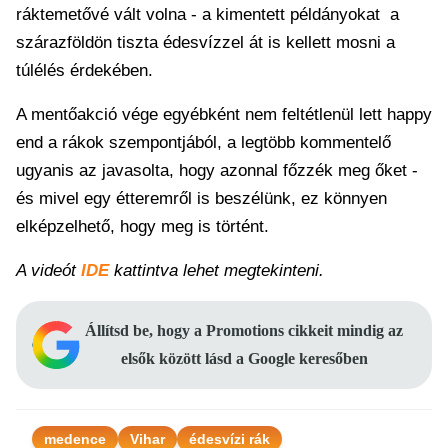
ráktemetővé vált volna - a kimentett példányokat a
szárazföldön tiszta édesvízzel át is kellett mosni a
túlélés érdekében.
A mentőakció vége egyébként nem feltétlenül lett happy
end a rákok szempontjából, a legtöbb kommentelő
ugyanis az javasolta, hogy azonnal főzzék meg őket -
és mivel egy étteremről is beszélünk, ez könnyen
elképzelhető, hogy meg is történt.
A videót
IDE
kattintva lehet megtekinteni.
Állítsd be, hogy a Promotions cikkeit mindig az
elsők között lásd a Google keresőben
medence
Vihar
édesvízi rák