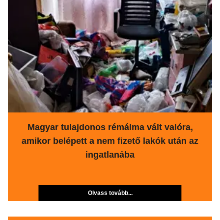
Magyar tulajdonos rémálma vált valóra,
amikor belépett a nem fizető lakók után az
ingatlanába
Olvass tovább...