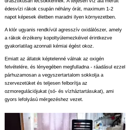
drasztikusan lecsökkennek. A teljesen víz alá merült
édesvízi rákok csupán néhány órát, maximum 1-2
napot képesek életben maradni ilyen környezetben.
A klór ugyanis rendkívül agresszív oxidálószer, amely
a rákok érzékeny kopoltyúlemezkéivel érintkezve
gyakorlatilag azonnali kémiai égést okoz.
Emiatt az állatok képtelenné válnak az oxigén
felvételére, és lényegében megfulladna - ráadásul ezzel
párhuzamosan a vegyszertartalom sokkolja a
szervezetüket és teljesen felborítja az
ozmoregulációjukat (só- és vízháztartásukat), ami
gyors lefolyású mérgezéshez vezet.