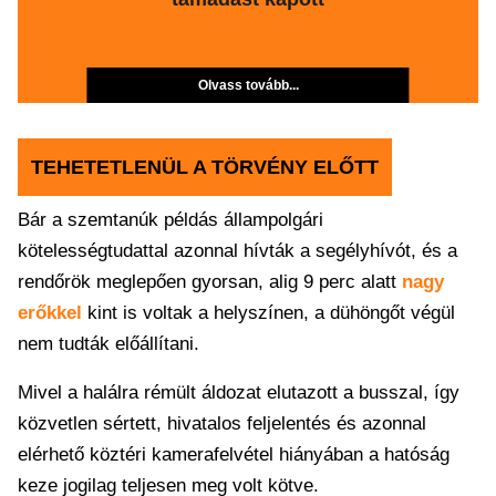
Olvass tovább...
TEHETETLENÜL A TÖRVÉNY ELŐTT
Bár a szemtanúk példás állampolgári
kötelességtudattal azonnal hívták a segélyhívót, és a
rendőrök meglepően gyorsan, alig 9 perc alatt
nagy
erőkkel
kint is voltak a helyszínen, a dühöngőt végül
nem tudták előállítani.
Mivel a halálra rémült áldozat elutazott a busszal, így
közvetlen sértett, hivatalos feljelentés és azonnal
elérhető köztéri kamerafelvétel hiányában a hatóság
keze jogilag teljesen meg volt kötve.