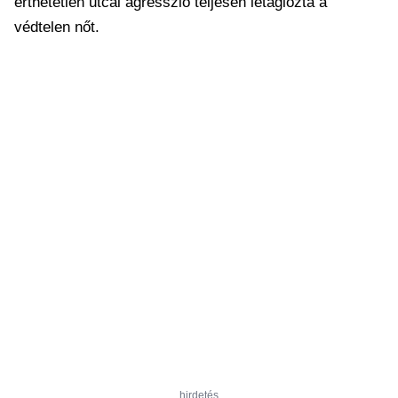
érthetetlen utcai agresszió teljesen letaglózta a
védtelen nőt.
hirdetés