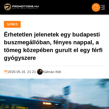
ZENE, FILM & KULT
SPORT
GASZTRO & UTAZÁS
SZÍNES
ÉLET
TECH & TU
SZÍNES
Érhetetlen jelenetek egy budapesti
buszmegállóban, fényes nappal, a
tömeg közepében gurult el egy férfi
gyógyszere
2026.05.16. 21:21
|
Kálmán Kitti