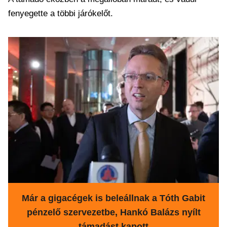
fenyegette a többi járókelőt.
Már a gigacégek is beleállnak a Tóth Gabit
pénzelő szervezetbe, Hankó Balázs nyílt
támadást kapott