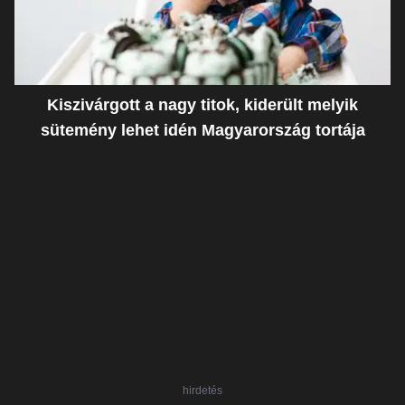
Kiszivárgott a nagy titok, kiderült melyik
sütemény lehet idén Magyarország tortája
hirdetés