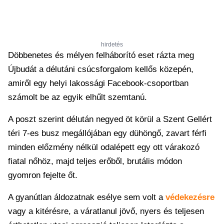
hirdetés
Döbbenetes és mélyen felháborító eset rázta meg
Újbudát a délutáni csúcsforgalom kellős közepén,
amiről egy helyi lakossági Facebook-csoportban
számolt be az egyik elhűlt szemtanú.
A poszt szerint délután negyed öt körül a Szent Gellért
téri 7-es busz megállójában egy dühöngő, zavart férfi
minden előzmény nélkül odalépett egy ott várakozó
fiatal nőhöz, majd teljes erőből, brutális módon
gyomron fejelte őt.
A gyanútlan áldozatnak esélye sem volt a
védekezésre
vagy a kitérésre, a váratlanul jövő, nyers és teljesen