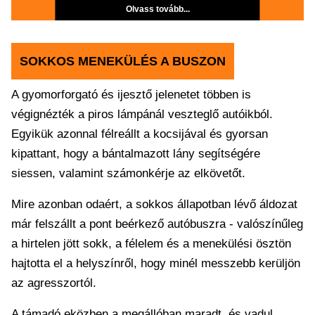
Olvass tovább...
SOKKOS MENEKÜLÉS A BUSZON
A gyomorforgató és ijesztő jelenetet többen is
végignézték a piros lámpánál veszteglő autóikból.
Egyikük azonnal félreállt a kocsijával és gyorsan
kipattant, hogy a bántalmazott lány segítségére
siessen, valamint számonkérje az elkövetőt.
Mire azonban odaért, a sokkos állapotban lévő áldozat
már felszállt a pont beérkező autóbuszra - valószínűleg
a hirtelen jött sokk, a félelem és a menekülési ösztön
hajtotta el a helyszínről, hogy minél messzebb kerüljön
az agresszortól.
A támadó eközben a megállóban maradt, és vadul