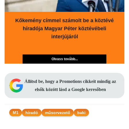
Kőkemény címmel számolt be a köztévé
híradója Magyar Péter köztévébeli
interjújáról
Olvass tovább...
Állítsd be, hogy a Promotions cikkeit mindig az
elsők között lásd a Google keresőben
M1
híradó
műsorvezető
baki