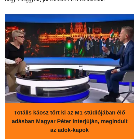
Totális káosz tört ki az M1 stúdiójában élő
adásban Magyar Péter interjúján, megindult
az adok-kapok