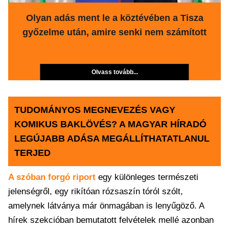
Olyan adás ment le a köztévében a Tisza
győzelme után, amire senki nem számított
Olvass tovább...
TUDOMÁNYOS MEGNEVEZÉS VAGY
KOMIKUS BAKLÖVÉS? A MAGYAR HÍRADÓ
LEGÚJABB ADÁSA MEGÁLLÍTHATATLANUL
TERJED
A szóban forgó riport
egy különleges természeti
jelenségről, egy rikítóan rózsaszín tóról szólt,
amelynek látványa már önmagában is lenyűgöző. A
hírek szekcióban bemutatott felvételek mellé azonban