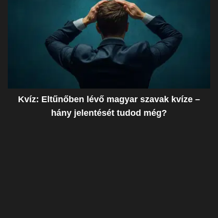
Kvíz: Eltűnőben lévő magyar szavak kvíze –
hány jelentését tudod még?