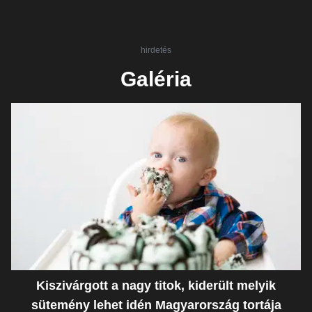
hirdetés
Galéria
Kiszivárgott a nagy titok, kiderült melyik
sütemény lehet idén Magyarország tortája