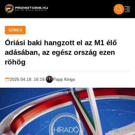
ZENE, FILM & KULT
SPORT
GASZTRO & UTAZÁS
SZÍNES
ÉLET
TECH & TU
SZÍNES
Óriási baki hangzott el az M1 élő
adásában, az egész ország ezen
röhög
2026.04.18. 16:16
|
Papp Kinga