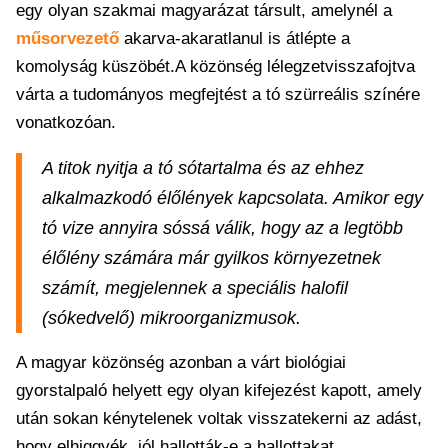
egy olyan szakmai magyarázat társult, amelynél a
műsorvezető
akarva-akaratlanul is átlépte a
komolyság küszöbét.A közönség lélegzetvisszafojtva
várta a tudományos megfejtést a tó szürreális színére
vonatkozóan.
A titok nyitja a tó sótartalma és az ehhez
alkalmazkodó élőlények kapcsolata. Amikor egy
tó vize annyira sóssá válik, hogy az a legtöbb
élőlény számára már gyilkos környezetnek
számít, megjelennek a speciális halofil
(sókedvelő) mikroorganizmusok.
A magyar közönség azonban a várt biológiai
gyorstalpaló helyett egy olyan kifejezést kapott, amely
után sokan kénytelenek voltak visszatekerni az adást,
hogy elhiggyék, jól hallották-e a hallottakat.