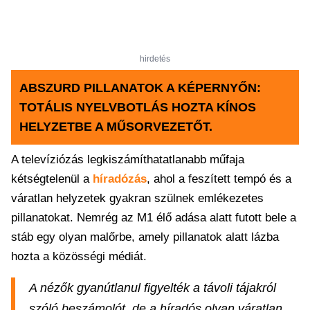
hirdetés
ABSZURD PILLANATOK A KÉPERNYŐN:
TOTÁLIS NYELVBOTLÁS HOZTA KÍNOS
HELYZETBE A MŰSORVEZETŐT.
A televíziózás legkiszámíthatatlanabb műfaja
kétségtelenül a
híradózás
, ahol a feszített tempó és a
váratlan helyzetek gyakran szülnek emlékezetes
pillanatokat. Nemrég az M1 élő adása alatt futott bele a
stáb egy olyan malőrbe, amely pillanatok alatt lázba
hozta a közösségi médiát.
A nézők gyanútlanul figyelték a távoli tájakról
szóló beszámolót, de a híradós olyan váratlan