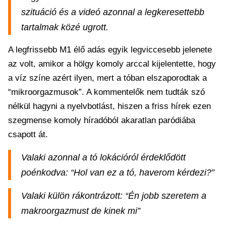
szituáció és a videó azonnal a legkeresettebb
tartalmak közé ugrott.
A legfrissebb M1 élő adás egyik legviccesebb jelenete
az volt, amikor a hölgy komoly arccal kijelentette, hogy
a víz színe azért ilyen, mert a tóban elszaporodtak a
“mikroorgazmusok”. A kommentelők nem tudták szó
nélkül hagyni a nyelvbotlást, hiszen a friss hírek ezen
szegmense komoly híradóból akaratlan paródiába
csapott át.
Valaki azonnal a tó lokációról érdeklődött
poénkodva: “Hol van ez a tó, haverom kérdezi?”
Valaki külön rákontrázott: “Én jobb szeretem a
makroorgazmust de kinek mi”