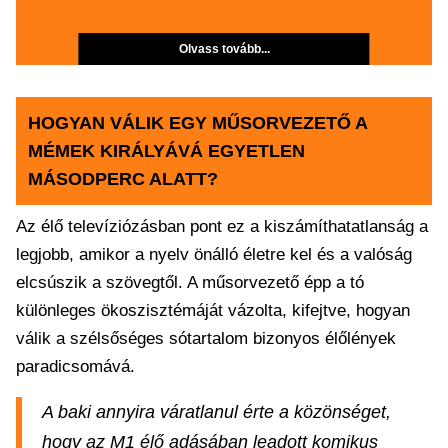
Olvass tovább...
HOGYAN VÁLIK EGY MŰSORVEZETŐ A
MÉMEK KIRÁLYÁVÁ EGYETLEN
MÁSODPERC ALATT?
Az élő televíziózásban pont ez a kiszámíthatatlanság a
legjobb, amikor a nyelv önálló életre kel és a valóság
elcsúszik a szövegtől. A műsorvezető épp a tó
különleges ökoszisztémáját vázolta, kifejtve, hogyan
válik a szélsőséges sótartalom bizonyos élőlények
paradicsomává.
A baki annyira váratlanul érte a közönséget,
hogy az M1 élő adásában leadott komikus