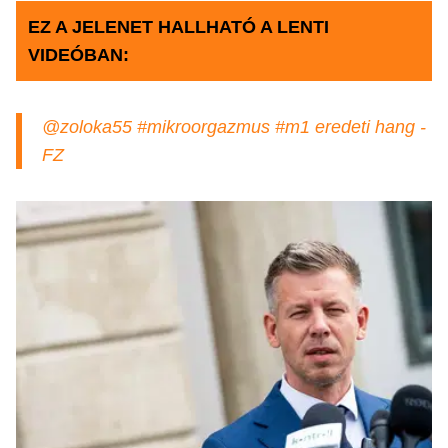
EZ A JELENET HALLHATÓ A LENTI
VIDEÓBAN:
@zoloka55
#mikroorgazmus
#m1
eredeti hang -
FZ