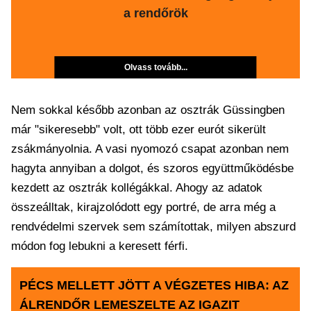
a rendőrök
Olvass tovább...
Nem sokkal később azonban az osztrák Güssingben
már "sikeresebb" volt, ott több ezer eurót sikerült
zsákmányolnia. A vasi nyomozó csapat azonban nem
hagyta annyiban a dolgot, és szoros együttműködésbe
kezdett az osztrák kollégákkal. Ahogy az adatok
összeálltak, kirajzolódott egy portré, de arra még a
rendvédelmi szervek sem számítottak, milyen abszurd
módon fog lebukni a keresett férfi.
PÉCS MELLETT JÖTT A VÉGZETES HIBA: AZ
ÁLRENDŐR LEMESZELTE AZ IGAZIT