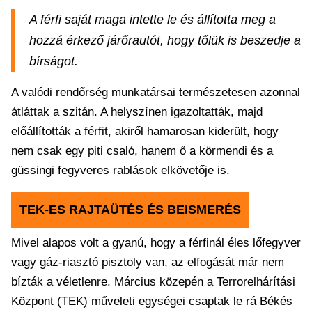
A férfi saját maga intette le és állította meg a
hozzá érkező járőrautót, hogy tőlük is beszedje a
bírságot.
A valódi rendőrség munkatársai természetesen azonnal
átláttak a szitán. A helyszínen igazoltatták, majd
előállították a férfit, akiről hamarosan kiderült, hogy
nem csak egy piti csaló, hanem ő a körmendi és a
güssingi fegyveres rablások elkövetője is.
TEK-ES RAJTAÜTÉS ÉS BEISMERÉS
Mivel alapos volt a gyanú, hogy a férfinál éles lőfegyver
vagy gáz-riasztó pisztoly van, az elfogását már nem
bízták a véletlenre. Március közepén a Terrorelhárítási
Központ (TEK) műveleti egységei csaptak le rá Békés