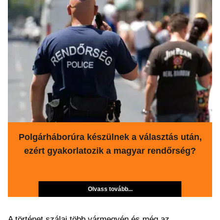
Polgárháborúra készülnek a választás után,
ezért gyakorlatozik a magyar rendőrség?
Olvass tovább...
A történet szálai több vármegyén és még az