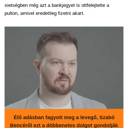
sietségben még azt a bankjegyet is ottfelejtette a
pulton, amivel eredetileg fizetni akart.
Élő adásban fagyott meg a levegő, Szabó
Bencéről ezt a döbbenetes dolgot gondolják