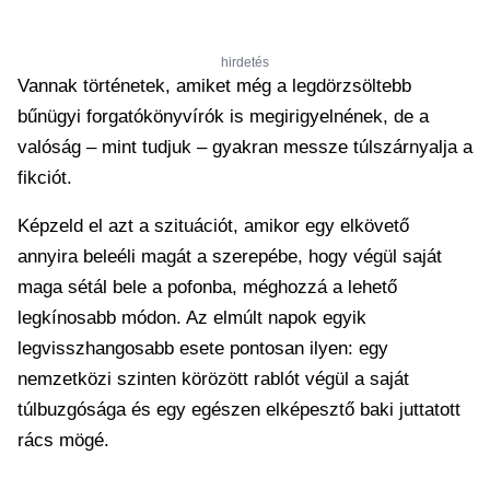
hirdetés
Vannak történetek, amiket még a legdörzsöltebb
bűnügyi forgatókönyvírók is megirigyelnének, de a
valóság – mint tudjuk – gyakran messze túlszárnyalja a
fikciót.
Képzeld el azt a szituációt, amikor egy elkövető
annyira beleéli magát a szerepébe, hogy végül saját
maga sétál bele a pofonba, méghozzá a lehető
legkínosabb módon. Az elmúlt napok egyik
legvisszhangosabb esete pontosan ilyen: egy
nemzetközi szinten körözött rablót végül a saját
túlbuzgósága és egy egészen elképesztő baki juttatott
rács mögé.