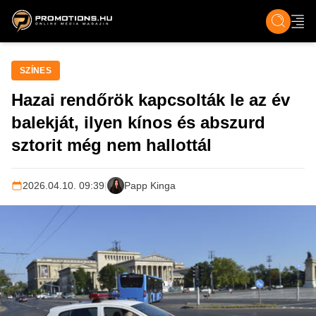
ZENE, FILM & KULT
SPORT
GASZTRO & UTAZÁS
SZÍNES
ÉLET
TECH & TU
SZÍNES
Hazai rendőrök kapcsolták le az év
balekját, ilyen kínos és abszurd
sztorit még nem hallottál
2026.04.10. 09:39
|
Papp Kinga