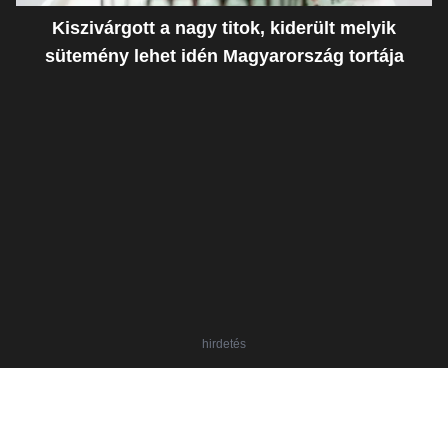
Kiszivárgott a nagy titok, kiderült melyik
sütemény lehet idén Magyarország tortája
hirdetés