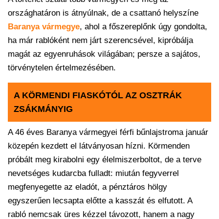
országhatáron is átnyúlnak, de a csattanó helyszíne
Baranya vármegye
, ahol a főszereplőnk úgy gondolta,
ha már rablóként nem járt szerencsével, kipróbálja
magát az egyenruhások világában; persze a sajátos,
törvénytelen értelmezésében.
A KÖRMENDI FIASKÓTÓL AZ OSZTRÁK
ZSÁKMÁNYIG
A 46 éves Baranya vármegyei férfi bűnlajstroma január
közepén kezdett el látványosan hízni. Körmenden
próbált meg kirabolni egy élelmiszerboltot, de a terve
nevetséges kudarcba fulladt: miután fegyverrel
megfenyegette az eladót, a pénztáros hölgy
egyszerűen lecsapta előtte a kasszát és elfutott. A
rabló nemcsak üres kézzel távozott, hanem a nagy