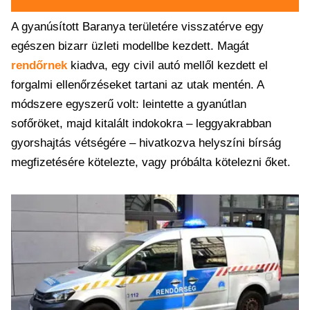
A gyanúsított Baranya területére visszatérve egy
egészen bizarr üzleti modellbe kezdett. Magát
rendőrnek
kiadva, egy civil autó mellől kezdett el
forgalmi ellenőrzéseket tartani az utak mentén. A
módszere egyszerű volt: leintette a gyanútlan
sofőröket, majd kitalált indokokra – leggyakrabban
gyorshajtás vétségére – hivatkozva helyszíni bírság
megfizetésére kötelezte, vagy próbálta kötelezni őket.