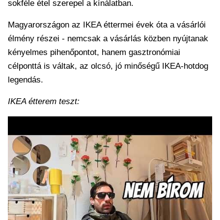
sokféle étel szerepel a kínálatban.
Magyarországon az IKEA éttermei évek óta a vásárlói
élmény részei - nemcsak a vásárlás közben nyújtanak
kényelmes pihenőpontot, hanem gasztronómiai
célponttá is váltak, az olcsó, jó minőségű IKEA-hotdog
legendás.
IKEA étterem teszt: