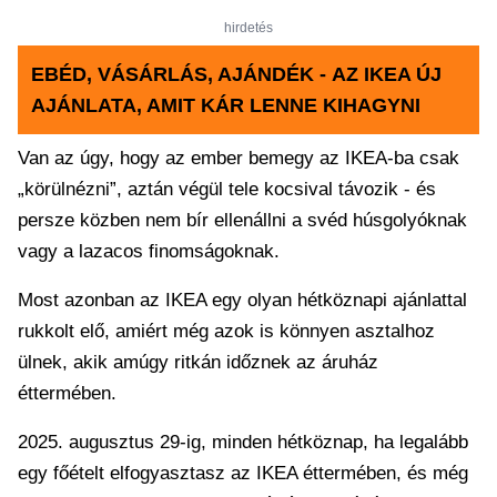
hirdetés
EBÉD, VÁSÁRLÁS, AJÁNDÉK - AZ IKEA ÚJ
AJÁNLATA, AMIT KÁR LENNE KIHAGYNI
Van az úgy, hogy az ember bemegy az IKEA-ba csak
„körülnézni”, aztán végül tele kocsival távozik - és
persze közben nem bír ellenállni a svéd húsgolyóknak
vagy a lazacos finomságoknak.
Most azonban az IKEA egy olyan hétköznapi ajánlattal
rukkolt elő, amiért még azok is könnyen asztalhoz
ülnek, akik amúgy ritkán időznek az áruház
éttermében.
2025. augusztus 29-ig, minden hétköznap, ha legalább
egy főételt elfogyasztasz az IKEA éttermében, és még