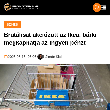
ZENE, FILM & KULT
SPORT
GASZTRO & UTAZÁS
SZÍNES
ÉLET
TECH & TU
SZÍNES
Brutálisat akciózott az Ikea, bárki
megkaphatja az ingyen pénzt
2025.08.15. 06:06
|
Kálmán Kitti