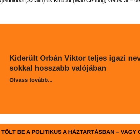
jetunióból (Sztálin) és Kínából (Mao Ce-tung) vették át – de
Kiderült Orbán Viktor teljes igazi ne
sokkal hosszabb valójában
Olvass tovább...
TÖLT BE A POLITIKUS A HÁZTARTÁSBAN – VAGY