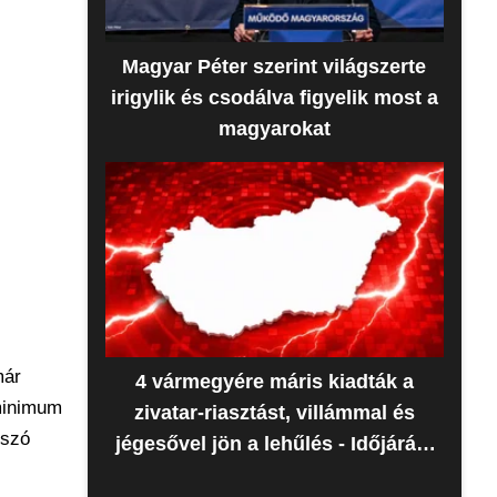
Magyar Péter szerint világszerte
irigylik és csodálva figyelik most a
magyarokat
már
4 vármegyére máris kiadták a
 minimum
zivatar-riasztást, villámmal és
 szó
jégesővel jön a lehűlés - Időjárás-
előrejelzés