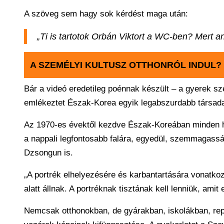
A szöveg sem hagy sok kérdést maga után:
„Ti is tartotok Orbán Viktort a WC-ben? Mert 
A SZEMÉLYI KULTUSZ OTTHONRÓL INDUL?
Bár a videó eredetileg poénnak készült – a gyerek sze
emlékeztet Észak-Korea egyik legabszurdabb társadal
Az 1970-es évektől kezdve Észak-Koreában minden ház
a nappali legfontosabb falára, egyedül, szemmagass
Dzsongun is.
„A portrék elhelyezésére és karbantartására vonatkoz
alatt állnak. A portréknak tisztának kell lenniük, amit 
Nemcsak otthonokban, de gyárakban, iskolákban, rep