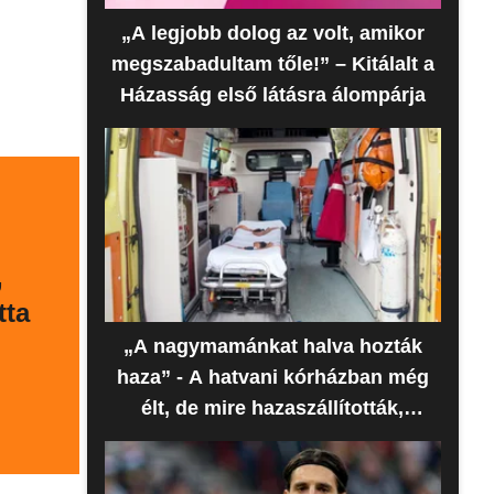
„A legjobb dolog az volt, amikor
megszabadultam tőle!” – Kitálalt a
Házasság első látásra álompárja
,
tta
„A nagymamánkat halva hozták
haza” - A hatvani kórházban még
élt, de mire hazaszállították,
meghalt az idős nő