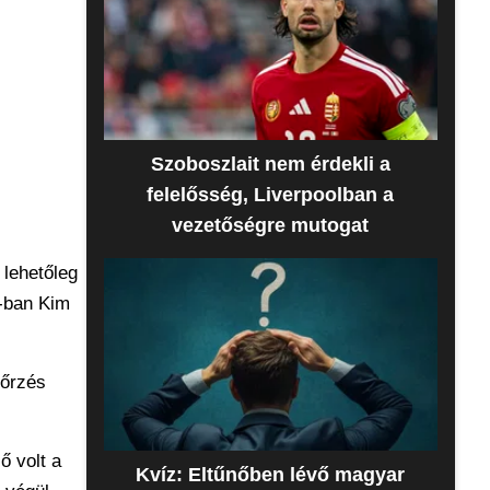
Szoboszlait nem érdekli a
felelősség, Liverpoolban a
vezetőségre mutogat
 lehetőleg
8-ban Kim
nőrzés
ő volt a
Kvíz: Eltűnőben lévő magyar