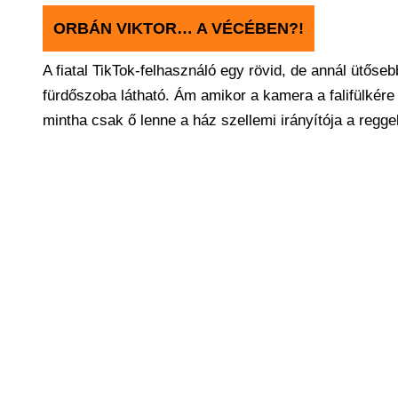
ORBÁN VIKTOR… A VÉCÉBEN?!
A fiatal TikTok-felhasználó egy rövid, de annál ütőseb
fürdőszoba látható. Ám amikor a kamera a falifülkére f
mintha csak ő lenne a ház szellemi irányítója a reggeli