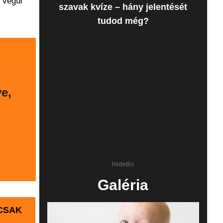
 végül
szavak kvíze – hány jelentését
tudod még?
ve,
hirdetés
Galéria
 CSAK