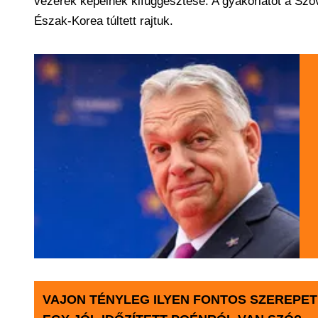
vezérek képeinek kifüggesztése. A gyakorlatot a Szov
Észak-Korea túltett rajtuk.
VAJON TÉNYLEG ILYEN FONTOS SZEREPET 