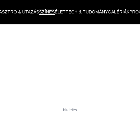
ASZTRO & UTAZÁS
SZÍNES
ÉLET
TECH & TUDOMÁNY
GALÉRIÁK
PRO
hirdetés