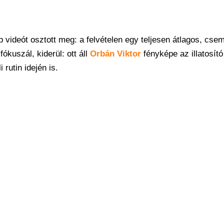
b videót osztott meg: a felvételen egy teljesen átlagos, cse
ókuszál, kiderül: ott áll
Orbán Viktor
fényképe az illatosító
 rutin idején is.