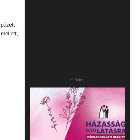
mpézett
 mellett,
hirdetés