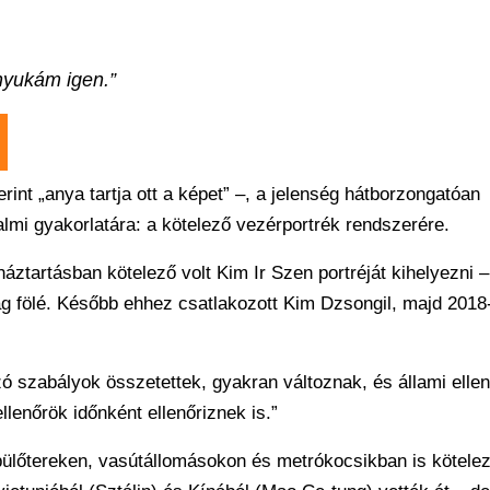
anyukám igen.”
rint „anya tartja ott a képet” –, a jelenség hátborzongatóan
mi gyakorlatára: a kötelező vezérportrék rendszerére.
tartásban kötelező volt Kim Ir Szen portréját kihelyezni –
ág fölé. Később ehhez csatlakozott Kim Dzsongil, majd 201
ó szabályok összetettek, gyakran változnak, és állami elle
ellenőrök időnként ellenőriznek is.”
ülőtereken, vasútállomásokon és metrókocsikban is kötelez