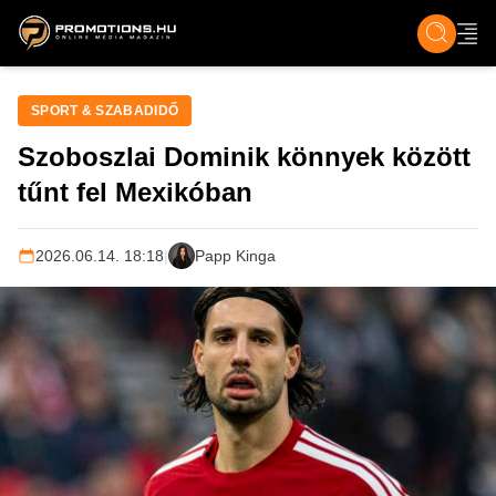
ZENE, FILM & KULT
SPORT
GASZTRO & UTAZÁS
SZÍNES
ÉLET
TECH & TU
SPORT & SZABADIDŐ
Szoboszlai Dominik könnyek között
tűnt fel Mexikóban
2026.06.14. 18:18
|
Papp Kinga