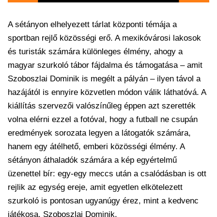
A sétányon elhelyezett tárlat központi témája a
sportban rejlő közösségi erő. A mexikóvárosi lakosok
és turisták számára különleges élmény, ahogy a
magyar szurkoló tábor fájdalma és támogatása – amit
Szoboszlai Dominik is megélt a pályán – ilyen távol a
hazájától is ennyire közvetlen módon válik láthatóvá. A
kiállítás szervezői valószínűleg éppen azt szerették
volna elérni ezzel a fotóval, hogy a futball ne csupán
eredmények sorozata legyen a látogatók számára,
hanem egy átélhető, emberi közösségi élmény. A
sétányon áthaladók számára a kép egyértelmű
üzenettel bír: egy-egy meccs után a csalódásban is ott
rejlik az egység ereje, amit egyetlen elkötelezett
szurkoló is pontosan ugyanúgy érez, mint a kedvenc
játékosa, Szoboszlai Dominik.