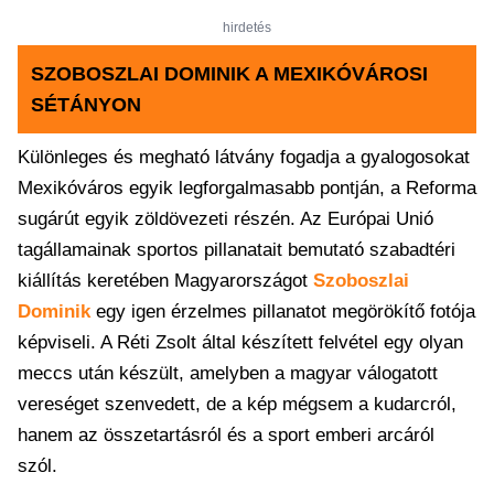
hirdetés
SZOBOSZLAI DOMINIK A MEXIKÓVÁROSI
SÉTÁNYON
Különleges és megható látvány fogadja a gyalogosokat
Mexikóváros egyik legforgalmasabb pontján, a Reforma
sugárút egyik zöldövezeti részén. Az Európai Unió
tagállamainak sportos pillanatait bemutató szabadtéri
kiállítás keretében Magyarországot
Szoboszlai
Dominik
egy igen érzelmes pillanatot megörökítő fotója
képviseli. A Réti Zsolt által készített felvétel egy olyan
meccs után készült, amelyben a magyar válogatott
vereséget szenvedett, de a kép mégsem a kudarcról,
hanem az összetartásról és a sport emberi arcáról
szól.