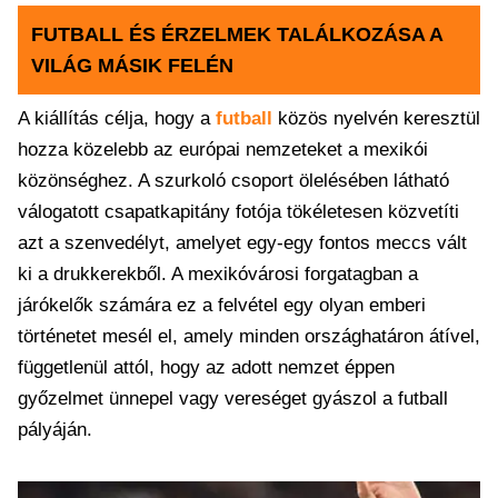
FUTBALL ÉS ÉRZELMEK TALÁLKOZÁSA A
VILÁG MÁSIK FELÉN
A kiállítás célja, hogy a
futball
közös nyelvén keresztül
hozza közelebb az európai nemzeteket a mexikói
közönséghez. A szurkoló csoport ölelésében látható
válogatott csapatkapitány fotója tökéletesen közvetíti
azt a szenvedélyt, amelyet egy-egy fontos meccs vált
ki a drukkerekből. A mexikóvárosi forgatagban a
járókelők számára ez a felvétel egy olyan emberi
történetet mesél el, amely minden országhatáron átível,
függetlenül attól, hogy az adott nemzet éppen
győzelmet ünnepel vagy vereséget gyászol a futball
pályáján.