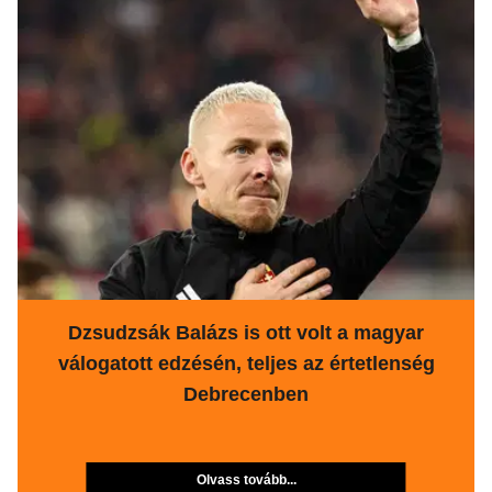
Dzsudzsák Balázs is ott volt a magyar
válogatott edzésén, teljes az értetlenség
Debrecenben
Olvass tovább...