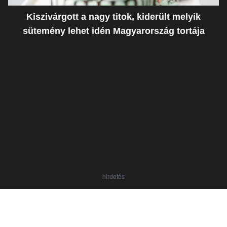
Kiszivárgott a nagy titok, kiderült melyik
sütemény lehet idén Magyarország tortája
hirdetés