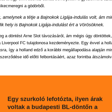
kikecmeregni a gödörből.
, amelynek a tétje a Bajnokok Ligája-indulás volt, ám mi
ik hely is Bajnokok Ligája-indulást ért a Vörösöknek.
g a döntést Arne Slot távozásáról, ám mégis úgy döntöttek
 a Liverpool FC tulajdonosa kezdeményezte. Egy évvel a hol
tásra, így a holland edző a korábbi megállapodása alapján mi
a szerződése idő előtti felbontásáért, azaz forintba átszámolv
Egy szurkoló lefotózta, ilyen árak
voltak a budapesti BL-döntőn a