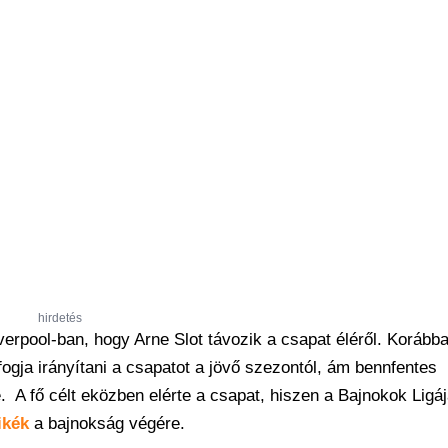
hirdetés
erpool-ban, hogy Arne Slot távozik a csapat éléről. Korább
fogja irányítani a csapatot a jövő szezontól, ám bennfentes
. A fő célt eközben elérte a csapat, hiszen a Bajnokok Ligáj
ikék
a bajnokság végére.