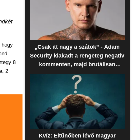
ndkét
, hogy
„Csak itt nagy a szátok” - Adam
land
Security kiakadt a rengeteg negatív
ntegy 8
kommenten, majd brutálisan
a, 2
beszóltak neki
Kvíz: Eltűnőben lévő magyar