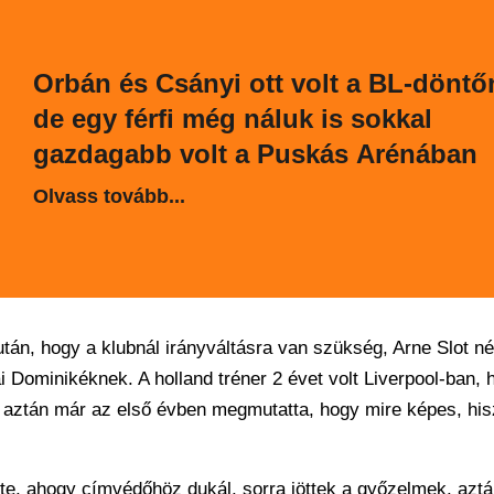
Orbán és Csányi ott volt a BL-döntő
de egy férfi még náluk is sokkal
gazdagabb volt a Puskás Arénában
Olvass tovább...
án, hogy a klubnál irányváltásra van szükség, Arne Slot nél
Dominikéknek. A holland tréner 2 évet volt Liverpool-ban, 
, aztán már az első évben megmutatta, hogy mire képes, hi
te, ahogy címvédőhöz dukál, sorra jöttek a győzelmek, aztá