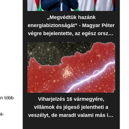
„Megvédtük hazánk
energiabiztonságát” - Magyar Péter
végre bejelentette, az egész ország
erre várt
an több
Viharjelzés 16 vármegyére,
villámok és jégeső jelentheti a
a-
veszélyt, de maradt valami más is -
Időjárás-előrejelzés