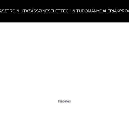
ASZTRO & UTAZÁS
SZÍNES
ÉLET
TECH & TUDOMÁNY
GALÉRIÁK
PRO
hirdetés