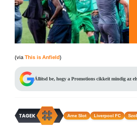
(via
This is Anfield
)
Állítsd be, hogy a Promotions cikkeit mindig az e
Arne Slot
Liverpool FC
Szo