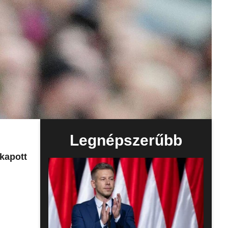
Legnépszerűbb
 kapott