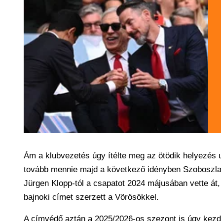
Ám a klubvezetés úgy ítélte meg az ötödik helyezés ut
tovább mennie majd a következő idényben Szoboszlai 
Jürgen Klopp-tól a csapatot 2024 májusában vette át
bajnoki címet szerzett a Vörösökkel.
A címvédő aztán a 2025/2026-os szezont is úgy kezd