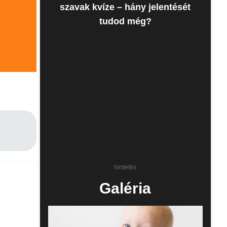
szavak kvíze – hány jelentését
tudod még?
hirdetés
Galéria