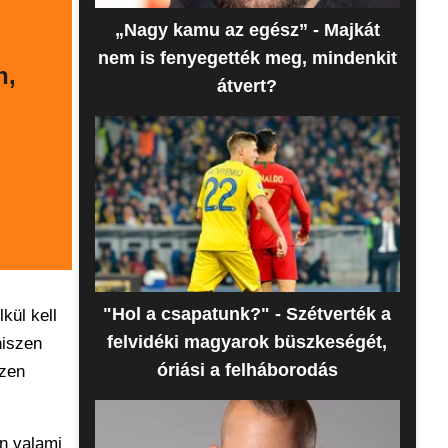
„Nagy kamu az egész” - Majkát
nem is fenyegették meg, mindenkit
n,
átvert?
"Hol a csapatunk?" - Szétverték a
kül kell
felvidéki magyarok büszkeségét,
hiszen
óriási a felháborodás
szen
n valami