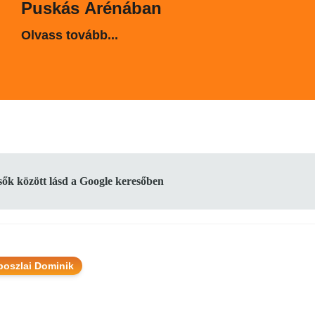
Puskás Arénában
Olvass tovább...
lsők között lásd a Google keresőben
boszlai Dominik