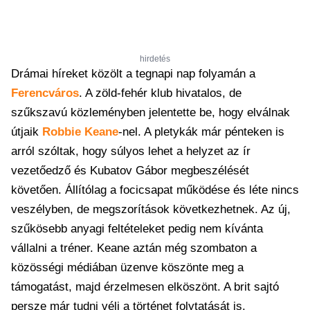
hirdetés
Drámai híreket közölt a tegnapi nap folyamán a
Ferencváros
. A zöld-fehér klub hivatalos, de
szűkszavú közleményben jelentette be, hogy elválnak
útjaik
Robbie Keane
-nel. A pletykák már pénteken is
arról szóltak, hogy súlyos lehet a helyzet az ír
vezetőedző és Kubatov Gábor megbeszélését
követően. Állítólag a focicsapat működése és léte nincs
veszélyben, de megszorítások következhetnek. Az új,
szűkösebb anyagi feltételeket pedig nem kívánta
vállalni a tréner. Keane aztán még szombaton a
közösségi médiában üzenve köszönte meg a
támogatást, majd érzelmesen elköszönt. A brit sajtó
persze már tudni véli a történet folytatását is.