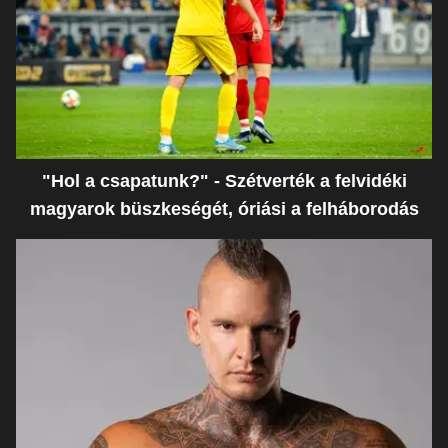
"Hol a csapatunk?" - Szétverték a felvidéki
magyarok büszkeségét, óriási a felháborodás