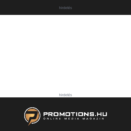
hirdetés
hirdetés