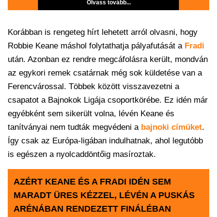
Olvass tovább...
Korábban is rengeteg hírt lehetett arról olvasni, hogy
Robbie Keane máshol folytathatja pályafutását a
Fradi
után. Azonban ez rendre megcáfolásra került, mondván
az egykori remek csatárnak még sok küldetése van a
Ferencvárossal. Többek között visszavezetni a
csapatot a Bajnokok Ligája csoportkörébe. Ez idén már
egyébként sem sikerült volna, lévén Keane és
tanítványai nem tudták megvédeni a
bajnoki címüket
.
Így csak az Európa-ligában indulhatnak, ahol legutóbb
is egészen a nyolcaddöntőig masíroztak.
AZÉRT KEANE ÉS A FRADI IDÉN SEM
MARADT ÜRES KÉZZEL, LÉVÉN A PUSKÁS
ARÉNÁBAN RENDEZETT FINÁLÉBAN