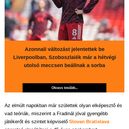
Azonnali változást jelentettek be
Liverpoolban, Szoboszlaiék már a hétvégi
utolsó meccsen beállnak a sorba
Olvass tovább...
Az elmúlt napokban már születtek olyan elképesztő és
vad teóriák, miszerint a Fradinál jóval gyengébb
játékerőt és szintet képviselő
Slovan Bratislava