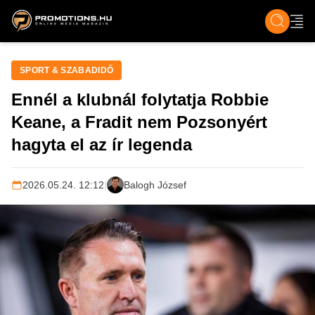
ZENE, FILM & KULT
SPORT
GASZTRO & UTAZÁS
SZÍNES
ÉLET
TECH & TU
SPORT & SZABADIDŐ
Ennél a klubnál folytatja Robbie
Keane, a Fradit nem Pozsonyért
hagyta el az ír legenda
2026.05.24. 12:12
|
Balogh József