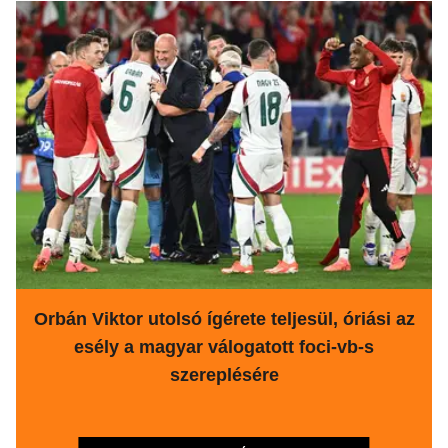
Orbán Viktor utolsó ígérete teljesül, óriási az
esély a magyar válogatott foci-vb-s
szereplésére