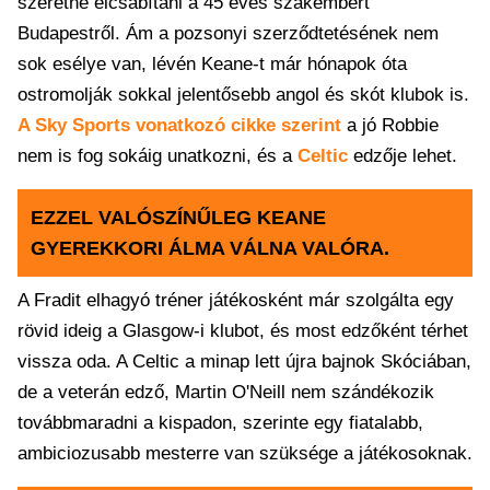
szeretné elcsábítani a 45 éves szakembert
Budapestről. Ám a pozsonyi szerződtetésének nem
sok esélye van, lévén Keane-t már hónapok óta
ostromolják sokkal jelentősebb angol és skót klubok is.
A Sky Sports vonatkozó cikke szerint
a jó Robbie
nem is fog sokáig unatkozni, és a
Celtic
edzője lehet.
EZZEL VALÓSZÍNŰLEG KEANE
GYEREKKORI ÁLMA VÁLNA VALÓRA.
A Fradit elhagyó tréner játékosként már szolgálta egy
rövid ideig a Glasgow-i klubot, és most edzőként térhet
vissza oda. A Celtic a minap lett újra bajnok Skóciában,
de a veterán edző, Martin O'Neill nem szándékozik
továbbmaradni a kispadon, szerinte egy fiatalabb,
ambiciozusabb mesterre van szüksége a játékosoknak.