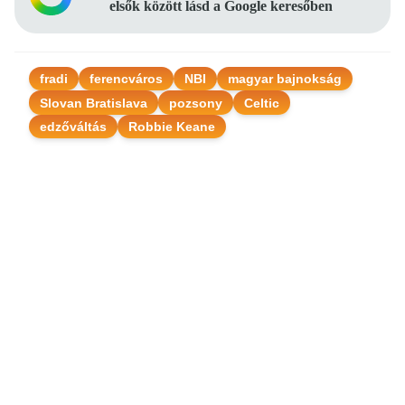
elsők között lásd a Google keresőben
fradi
ferencváros
NBI
magyar bajnokság
Slovan Bratislava
pozsony
Celtic
edzőváltás
Robbie Keane