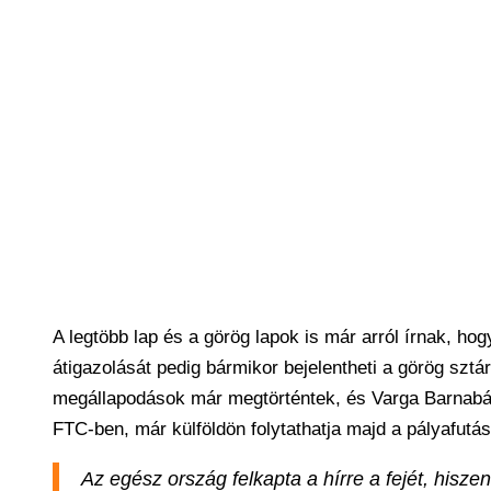
A legtöbb lap és a görög lapok is már arról írnak, h
átigazolását pedig bármikor bejelentheti a görög sztá
megállapodások már megtörténtek, és Varga Barnabás,
FTC-ben, már külföldön folytathatja majd a pályafutás
Az egész ország felkapta a hírre a fejét, hisz