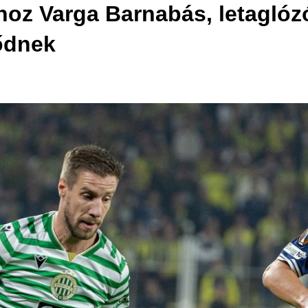
hoz Varga Barnabás, letaglózó
pődnek