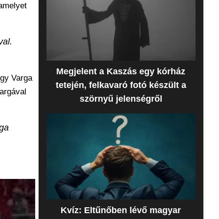
amelyet
val.
Megjelent a Kaszás egy kórház
ogy Varga
tetején, felkavaró fotó készült a
Vargával
szörnyű jelenségről
rga
Kvíz: Eltűnőben lévő magyar