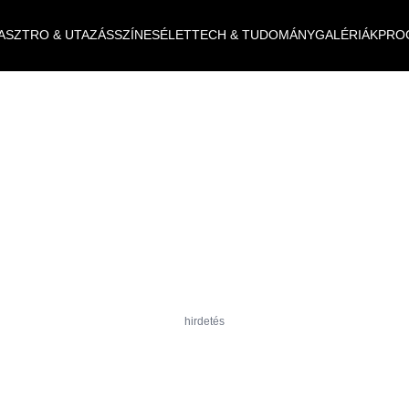
ASZTRO & UTAZÁS
SZÍNES
ÉLET
TECH & TUDOMÁNY
GALÉRIÁK
PRO
hirdetés