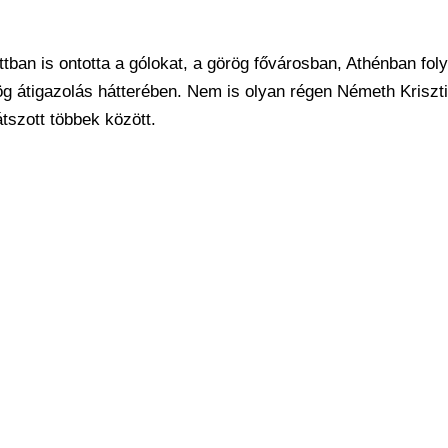
ban is ontotta a gólokat, a görög fővárosban, Athénban foly
rög átigazolás hátterében. Nem is olyan régen Németh Kriszt
tszott többek között.