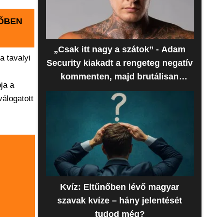
DŐBEN
„Csak itt nagy a szátok” - Adam
a tavalyi
Security kiakadt a rengeteg negatív
kommenten, majd brutálisan
ja a
beszóltak neki
válogatott
Kvíz: Eltűnőben lévő magyar
szavak kvíze – hány jelentését
tudod még?