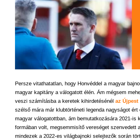
Persze vitathatatlan, hogy Honvéddel a magyar bajno
magyar kapitány a válogatott élén. Ám mégsem mehet
veszi számításba a keretek kihirdetésénél
az Újpest
szélső mára már klubtörténeti legenda nagyságot ért
magyar válogatottban, ám bemutatkozására 2021-is ke
formában volt, megsemmisítő vereséget szenvedett az a
mindezek a 2022-es világbajnoki selejtezők során tör