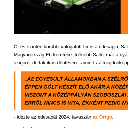
Ő, és szintén korábbi válogatott focista édesapja, Sa
Magyarország Eb-keretébe. Idősebb Sallói már a nyári
szigorú, de taktikus döntésére, amiért az tulajdonkép
„AZ EGYESÜLT ÁLLAMOKBAN A SZÉLRŐL
ÉPPEN GÓLT KÉSZÍT ELŐ AKÁR A KÖZÉ
VISZONT A KÖZÉPPÁLYÁN SZOBOSZLAI 
ERRŐL NINCS IS VITA, ÉKKÉNT PEDIG
- idézte az édesapát 2024. tavaszán
az Origo
.