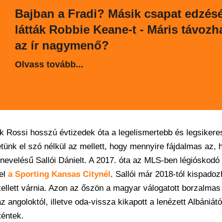
Bajban a Fradi? Másik csapat edzés
látták Robbie Keane-t - Máris távozh
az ír nagymenő?
Olvass tovább...
k Rossi hosszú évtizedek óta a legelismertebb és legsiker
ünk el szó nélkül az mellett, hogy mennyire fájdalmas az,
nevelésű Sallói Dánielt. A 2017. óta az MLS-ben légióskod
 el
a Sporting Kansas Citynél
. Sallói már 2018-tól kispadoz
llett várnia. Azon az őszön a magyar válogatott borzalmas
ngoloktól, illetve oda-vissza kikapott a lenézett Albániátó
téntek.