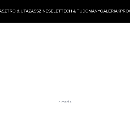
ASZTRO & UTAZÁS
SZÍNES
ÉLET
TECH & TUDOMÁNY
GALÉRIÁK
PRO
hirdetés