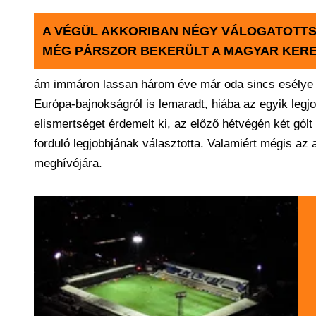
A VÉGÜL AKKORIBAN NÉGY VÁLOGATOTTS
MÉG PÁRSZOR BEKERÜLT A MAGYAR KER
ám immáron lassan három éve már oda sincs esélye e
Európa-bajnokságról is lemaradt, hiába az egyik leg
elismertséget érdemelt ki, az előző hétvégén két gól
forduló legjobbjának választotta. Valamiért mégis az
meghívójára.