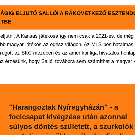
ÁGIG ELJUTÓ SALLÓI A RÁKÖVETKEZŐ ESZTEN
ETBE
ljutni. A Kansas játékosa így nem csak a 2021-es, de még 
jobb magyar játékos az egész világon. Az MLS-ben hatalmas
t rúgott az SKC mezében és az amerikai liga hivatalos honlap
 az érzésünk, hogy Sallói továbbra sem számíthat a magyar 
"Harangoztak Nyíregyházán" - a
focicsapat kivégzése után azonnal
súlyos döntés született, a szurkolók