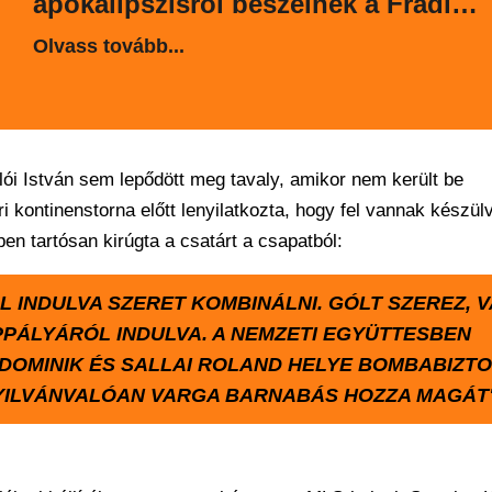
apokalipszisről beszélnek a Fradi
elleni meccs után
Olvass tovább...
llói István sem lepődött meg tavaly, amikor nem került be
 kontinenstorna előtt lenyilatkozta, hogy fel vannak készül
pen tartósan kirúgta a csatárt a csapatból:
 INDULVA SZERET KOMBINÁLNI. GÓLT SZEREZ, 
PPÁLYÁRÓL INDULVA. A NEMZETI EGYÜTTESBEN
DOMINIK ÉS SALLAI ROLAND HELYE BOMBABIZTO
 NYILVÁNVALÓAN VARGA BARNABÁS HOZZA MAGÁT