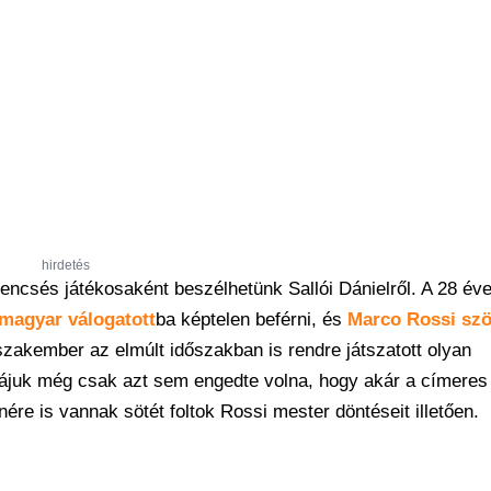
hirdetés
rencsés játékosaként beszélhetünk Sallói Dánielről. A 28 é
magyar válogatott
ba képtelen beférni, és
Marco Rossi szö
zakember az elmúlt időszakban is rendre játszatott olyan
májuk még csak azt sem engedte volna, hogy akár a címere
ére is vannak sötét foltok Rossi mester döntéseit illetően.