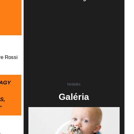
ve Rossi
VAGY
hirdetés
Galéria
S,
"