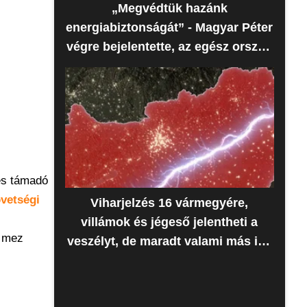
„Megvédtük hazánk
energiabiztonságát” - Magyar Péter
végre bejelentette, az egész ország
erre várt
ves támadó
vetségi
Viharjelzés 16 vármegyére,
villámok és jégeső jelentheti a
s mez
veszélyt, de maradt valami más is -
Időjárás-előrejelzés