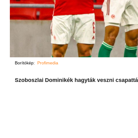
Borítókép:
Profimedia
Szoboszlai Dominikék hagyták veszni csapattár