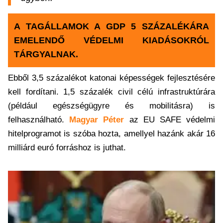
A TAGÁLLAMOK A GDP 5 SZÁZALÉKÁRA
EMELENDŐ VÉDELMI KIADÁSOKRÓL
TÁRGYALNAK.
Ebből 3,5 százalékot katonai képességek fejlesztésére
kell fordítani. 1,5 százalék civil célú infrastruktúrára
(például egészségügyre és mobilitásra) is
felhasználható.
Magyar Péter
az EU SAFE védelmi
hitelprogramot is szóba hozta, amellyel hazánk akár 16
milliárd euró forráshoz is juthat.