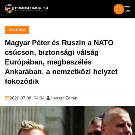
ZENE, FILM & KULT
SPORT
GASZTRO & UTAZÁS
SZÍNES
ÉLET
TECH & TU
POLITIKA
Magyar Péter és Ruszin a NATO
csúcson, biztonsági válság
Európában, megbeszélés
Ankarában, a nemzetközi helyzet
fokozódik
2026.07.08. 04:34
|
Hesser Zoltán