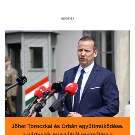
hirdetés
Jöhet Toroczkai és Orbán együttműködése,
a pártvezér muszájból összeállna a