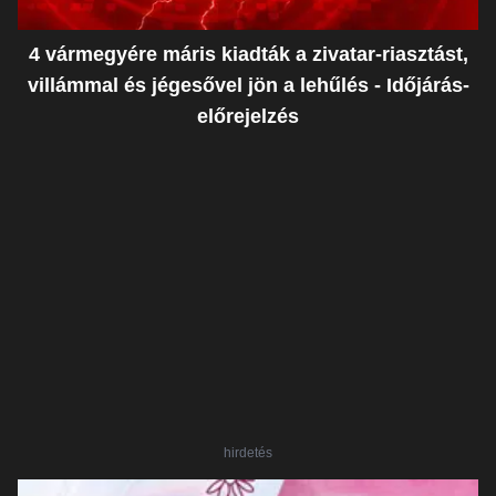
4 vármegyére máris kiadták a zivatar-riasztást,
villámmal és jégesővel jön a lehűlés - Időjárás-
előrejelzés
hirdetés