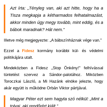
Azt írta: „Tényleg van, aki azt hitte, hogy ha a
Tisza megkapja a kétharmados felhatalmazást,
akkor minden úgy megy tovább, mint eddig, és a
bábok maradnak? Hát nem.”
Illetve még megjegyezte: „A bábszínháznak vége van.”
Ezzel a
Fidesz
kormány korábbi kül- és védelmi
politikájára utalt.
Mindeközben a Fidesz „Stop Önkény!” felhívással
tüntetést szervez a Sándor-palotához. Miközben
Toroczkai László, a Mi Hazánk elnöke jelezte, hogy
akár együtt is működne Orbán Viktor pártjával.
Magyar Péter ezt sem hagyta szó nélkül: „Mint a
tolvaj, aki rendőrért kiált.”