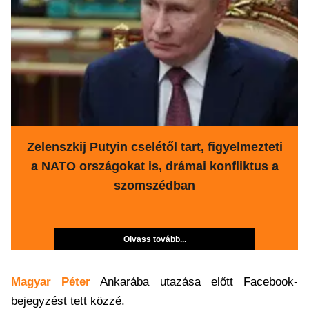
Zelenszkij Putyin cselétől tart, figyelmezteti
a NATO országokat is, drámai konfliktus a
szomszédban
Olvass tovább...
Magyar Péter
Ankarába utazása előtt Facebook-
bejegyzést tett közzé.