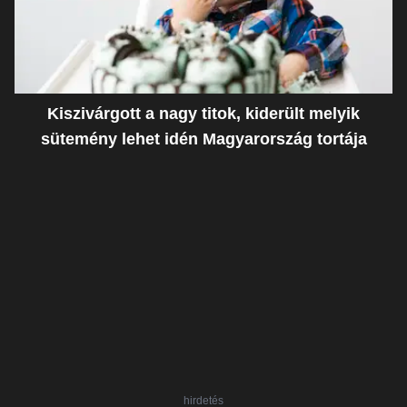
Kiszivárgott a nagy titok, kiderült melyik
sütemény lehet idén Magyarország tortája
hirdetés