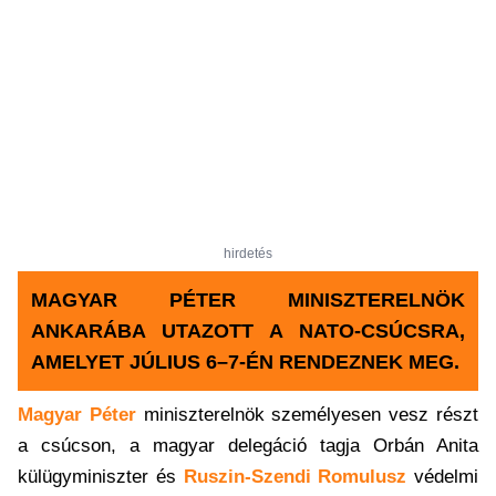
hirdetés
MAGYAR PÉTER MINISZTERELNÖK
ANKARÁBA UTAZOTT A NATO-CSÚCSRA,
AMELYET JÚLIUS 6–7-ÉN RENDEZNEK MEG.
Magyar Péter
miniszterelnök személyesen vesz részt
a csúcson, a magyar delegáció tagja Orbán Anita
külügyminiszter és
Ruszin-Szendi Romulusz
védelmi