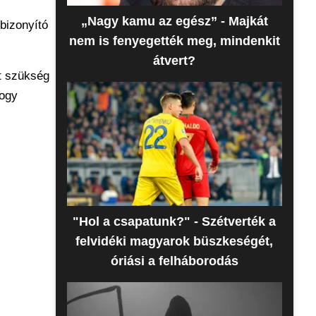
„Nagy kamu az egész” - Majkát
bizonyító
nem is fenyegették meg, mindenkit
átvert?
rt szükség
hogy
"Hol a csapatunk?" - Szétverték a
felvidéki magyarok büszkeségét,
óriási a felháborodás