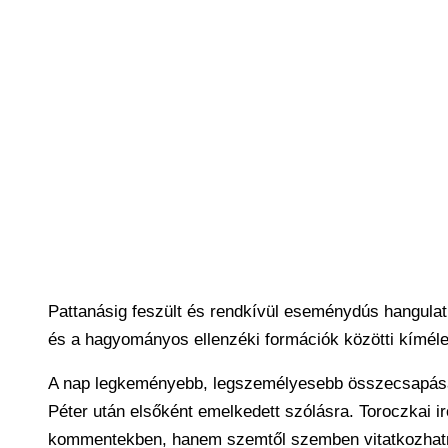
Pattanásig feszült és rendkívül eseménydús hangulatb
és a hagyományos ellenzéki formációk közötti kímélet
A nap legkeményebb, legszemélyesebb összecsapását
Péter után elsőként emelkedett szólásra. Toroczkai 
kommentekben, hanem szemtől szemben vitatkozhat