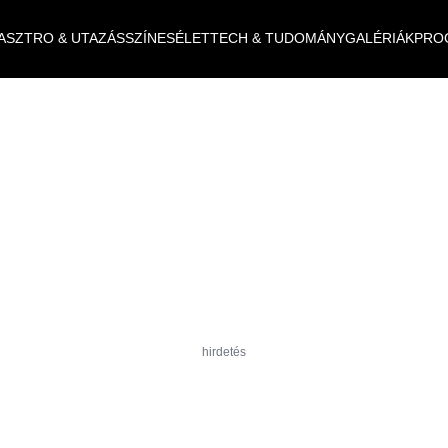
ASZTRO & UTAZÁS
SZÍNES
ÉLET
TECH & TUDOMÁNY
GALÉRIÁK
PRO
hirdetés