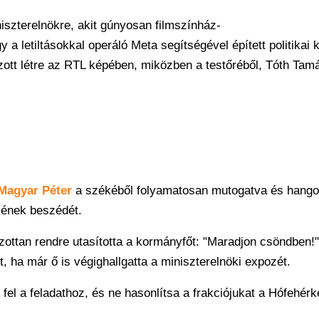
niszterelnökre, akit gúnyosan filmszínház-
a letiltásokkal operáló Meta segítségével épített politikai ka
zott létre az RTL képében, miközben a testőréből, Tóth Tam
Magyar Péter
a székéből folyamatosan mutogatva és hang
kének beszédét.
ottan rendre utasította a kormányfőt: "Maradjon csöndben!"
, ha már ő is végighallgatta a miniszterelnöki expozét.
fel a feladathoz, és ne hasonlítsa a frakciójukat a Hófehérk