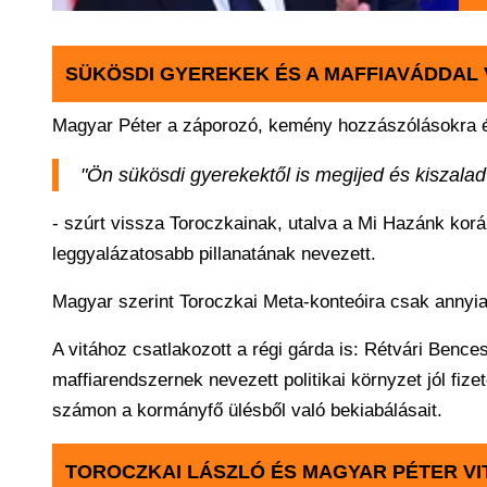
SÜKÖSDI GYEREKEK ÉS A MAFFIAVÁDDAL
Magyar Péter a záporozó, kemény hozzászólásokra é
"Ön sükösdi gyerekektől is megijed és kiszalad
- szúrt vissza Toroczkainak, utalva a Mi Hazánk korá
leggyalázatosabb pillanatának nevezett.
Magyar szerint Toroczkai Meta-konteóira csak annyi
A vitához csatlakozott a régi gárda is: Rétvári Benc
maffiarendszernek nevezett politikai környzet jól fize
számon a kormányfő ülésből való bekiabálásait.
TOROCZKAI LÁSZLÓ ÉS MAGYAR PÉTER VI