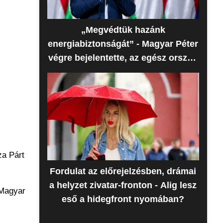
„Megvédtük hazánk
energiabiztonságát” - Magyar Péter
végre bejelentette, az egész ország
erre várt
za Párt
Fordulat az előrejelzésben, drámai
a helyzet zivatar-fronton - Alig lesz
 Magyar
eső a hidegfront nyomában?