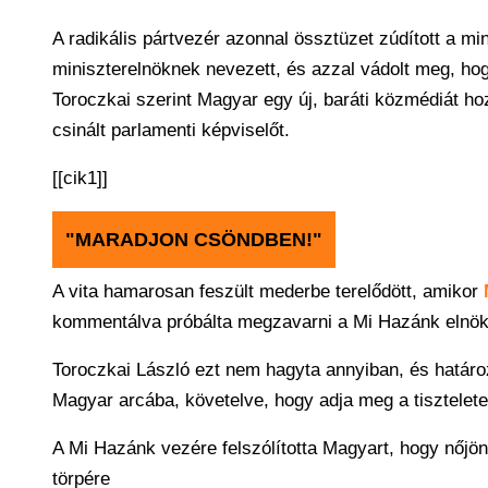
A radikális pártvezér azonnal össztüzet zúdított a mi
miniszterelnöknek nevezett, és azzal vádolt meg, hogy 
Toroczkai szerint Magyar egy új, baráti közmédiát ho
csinált parlamenti képviselőt.
[[cik1]]
"MARADJON CSÖNDBEN!"
A vita hamarosan feszült mederbe terelődött, amikor
kommentálva próbálta megzavarni a Mi Hazánk elnö
Toroczkai László ezt nem hagyta annyiban, és határoz
Magyar arcába, követelve, hogy adja meg a tiszteletet
A Mi Hazánk vezére felszólította Magyart, hogy nőjön 
törpére