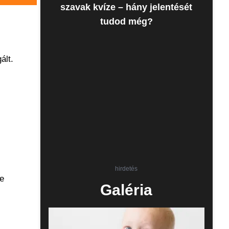
szavak kvíze – hány jelentését
tudod még?
ált.
hirdetés
te
Galéria