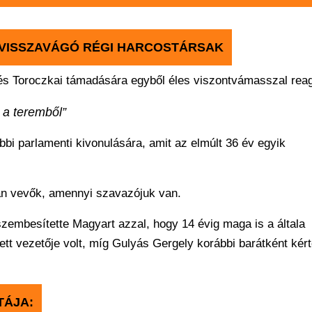
 VISSZAVÁGÓ RÉGI HARCOSTÁRSAK
s Toroczkai támadására egyből éles viszontvámasszal reag
 a teremből”
bbi parlamenti kivonulására, amit az elmúlt 36 év egyik
an vevők, amennyi szavazójuk van.
eszembesítette Magyart azzal, hogy 14 évig maga is a általa
tett vezetője volt, míg Gulyás Gergely korábbi barátként kér
TÁJA: