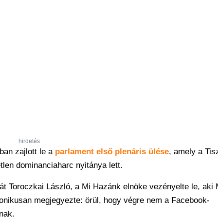
hirdetés
an zajlott le a
parlament első plenáris ülése
, amely a Tis
len dominanciaharc nyitánya lett.
 Toroczkai László, a Mi Hazánk elnöke vezényelte le, aki
ironikusan megjegyezte: örül, hogy végre nem a Facebook-
nak.