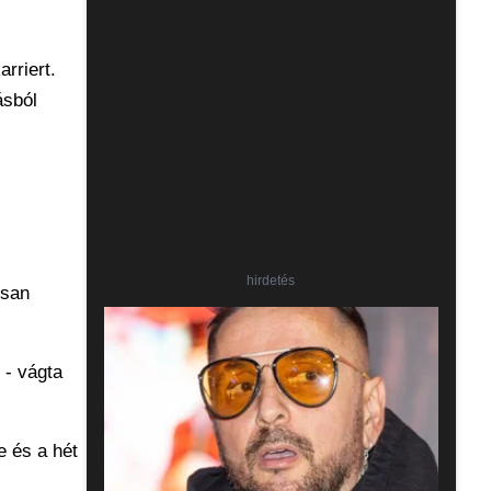
rriert.
ásból
hirdetés
osan
 - vágta
e és a hét