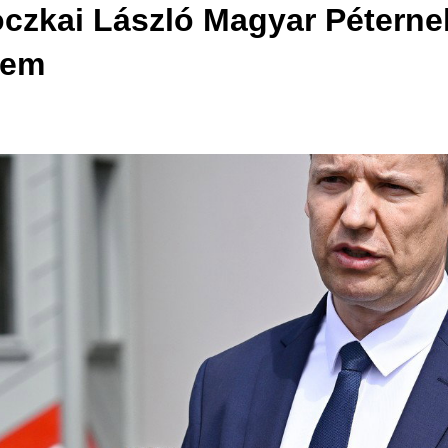
roczkai László Magyar Pétern
sem