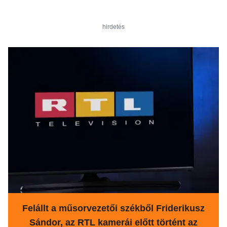
hirdetés
Felállt a műsorvezetői székből Friderikusz
Sándor, az RTL kamerái előtt történt az