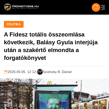
ZENE, FILM & KULT
SPORT
GASZTRO & UTAZÁS
SZÍNES
ÉLET
TECH & TU
POLITIKA
A Fidesz totális összeomlása
következik, Balásy Gyula interjúja
után a szakértő elmondta a
forgatókönyvet
2026.05.05. 12:12
|
Szolnoky B. Dániel