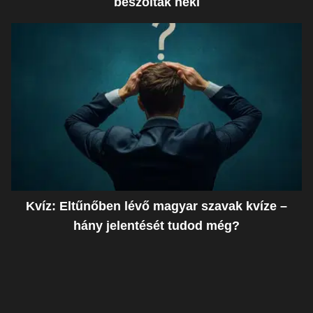
beszóltak neki
Kvíz: Eltűnőben lévő magyar szavak kvíze –
hány jelentését tudod még?