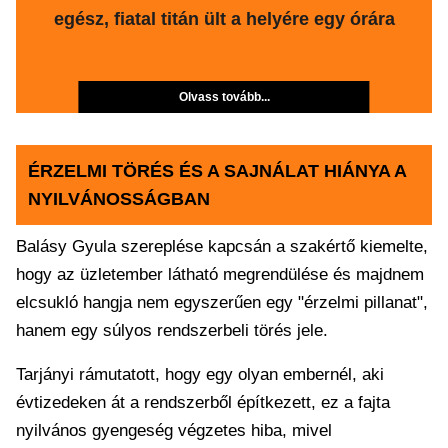
egész, fiatal titán ült a helyére egy órára
Olvass tovább...
ÉRZELMI TÖRÉS ÉS A SAJNÁLAT HIÁNYA A
NYILVÁNOSSÁGBAN
Balásy Gyula szereplése kapcsán a szakértő kiemelte,
hogy az üzletember látható megrendülése és majdnem
elcsukló hangja nem egyszerűen egy "érzelmi pillanat",
hanem egy súlyos rendszerbeli törés jele.
Tarjányi rámutatott, hogy egy olyan embernél, aki
évtizedeken át a rendszerből építkezett, ez a fajta
nyilvános gyengeség végzetes hiba, mivel