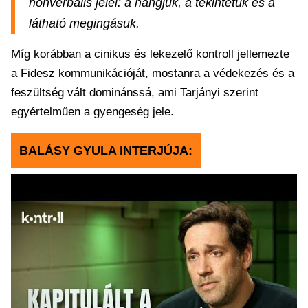
nonverbális jelei: a hangjuk, a tekintetük és a
látható megingásuk.
Míg korábban a cinikus és lekezelő kontroll jellemezte
a Fidesz kommunikációját, mostanra a védekezés és a
feszültség vált dominánssá, ami Tarjányi szerint
egyértelműen a gyengeség jele.
BALÁSY GYULA INTERJÚJA: