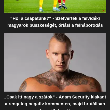
"Hol a csapatunk?" - Szétverték a felvidéki
magyarok büszkeségét, óriási a felháborodás
„Csak itt nagy a szátok” - Adam Security kiakadt
a rengeteg negatív kommenten, majd brutálisan