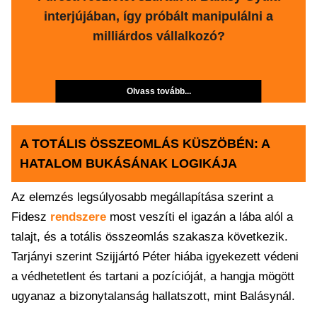
interjújában, így próbált manipulálni a
milliárdos vállalkozó?
Olvass tovább...
A TOTÁLIS ÖSSZEOMLÁS KÜSZÖBÉN: A
HATALOM BUKÁSÁNAK LOGIKÁJA
Az elemzés legsúlyosabb megállapítása szerint a
Fidesz
rendszere
most veszíti el igazán a lába alól a
talajt, és a totális összeomlás szakasza következik.
Tarjányi szerint Szijjártó Péter hiába igyekezett védeni
a védhetetlent és tartani a pozícióját, a hangja mögött
ugyanaz a bizonytalanság hallatszott, mint Balásynál.