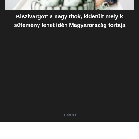
Kiszivárgott a nagy titok, kiderült melyik
sütemény lehet idén Magyarország tortája
hirdetés