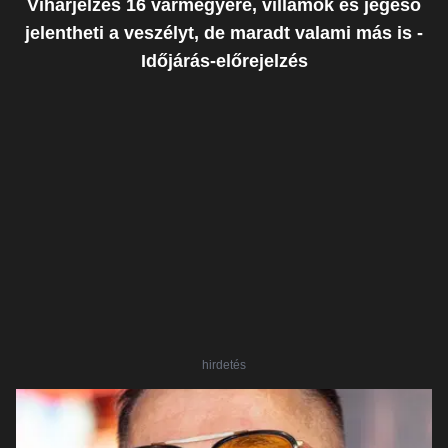
Viharjelzés 16 vármegyére, villámok és jégeső
jelentheti a veszélyt, de maradt valami más is -
Időjárás-előrejelzés
hirdetés