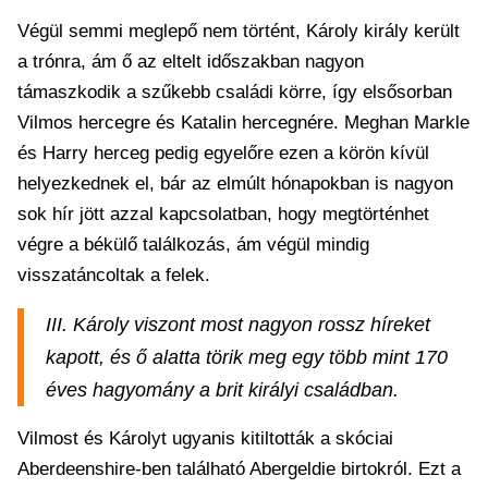
Végül semmi meglepő nem történt, Károly király került
a trónra, ám ő az eltelt időszakban nagyon
támaszkodik a szűkebb családi körre, így elsősorban
Vilmos hercegre és Katalin hercegnére. Meghan Markle
és Harry herceg pedig egyelőre ezen a körön kívül
helyezkednek el, bár az elmúlt hónapokban is nagyon
sok hír jött azzal kapcsolatban, hogy megtörténhet
végre a békülő találkozás, ám végül mindig
visszatáncoltak a felek.
III. Károly viszont most nagyon rossz híreket
kapott, és ő alatta törik meg egy több mint 170
éves hagyomány a brit királyi családban.
Vilmost és Károlyt ugyanis kitiltották a skóciai
Aberdeenshire-ben található Abergeldie birtokról. Ezt a