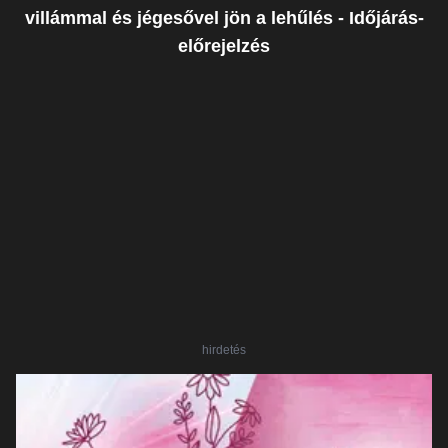
villámmal és jégesővel jön a lehűlés - Időjárás-
előrejelzés
hirdetés