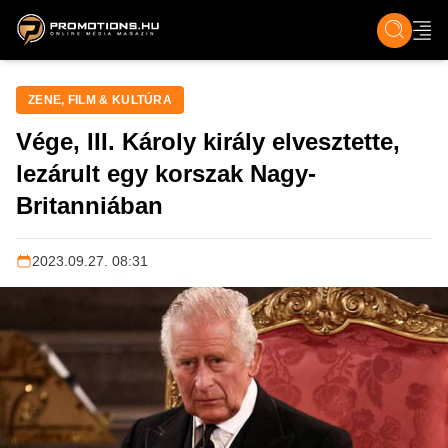
ZENE, FILM & KULT
SPORT
GASZTRO & UTAZÁS
SZÍNES
ÉLET
TECH & TU
ZENE, FILM & KULTÚRA
Vége, III. Károly király elvesztette,
lezárult egy korszak Nagy-
Britanniában
2023.09.27. 08:31