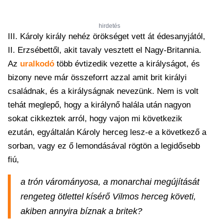
hirdetés
III. Károly király nehéz örökséget vett át édesanyjától,
II. Erzsébettől, akit tavaly vesztett el Nagy-Britannia.
Az
uralkodó
több évtizedik vezette a királyságot, és
bizony neve már összeforrt azzal amit brit királyi
családnak, és a királyságnak nevezünk. Nem is volt
tehát meglepő, hogy a királynő halála után nagyon
sokat cikkeztek arról, hogy vajon mi következik
ezután, egyáltalán Károly herceg lesz-e a következő a
sorban, vagy ez ő lemondásával rögtön a legidősebb
fiú,
a trón várományosa, a monarchai megújítását
rengeteg ötlettel kísérő Vilmos herceg követi,
akiben annyira bíznak a britek?