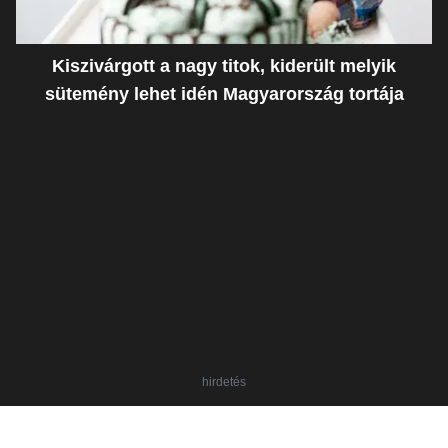
Kiszivárgott a nagy titok, kiderült melyik
sütemény lehet idén Magyarország tortája
hirdetés