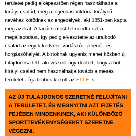
területet pedig elképesztően régen használhatta a
királyi család, még a legendás Viktória királynő
nevéhez kötődnek az engedélyek, aki 1851-ben kapta
meg azokat. A tanács most felmondta ezt a
megállapodást, így pedig elvesztette az uralkodó
család az egyik kedvenc vadászó-. pihenő-, és
horgászóhelyét. A birtoknak ugyanis menet közben új
tulajdonosa lett, aki viszont úgy döntött, hogy a brit
királyi család nem használhatja tovább a mesés
területet - írja többek között az
ELLE
is.
AZ ÚJ TULAJDONOS SZERETNÉ FELÚJÍTANI
A TERÜLETET, ÉS MEGNYITNI AZT FIZETÉS
FEJÉBEN MINDENKINEK, AKI KÜLÖNBÖZŐ
SPORTTEVÉKENYSÉGEKET SZERETNE
VÉGEZNI.