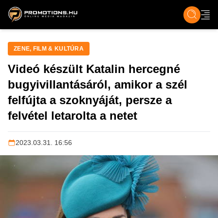
ZENE, FILM & KULT
SPORT
GASZTRO & UTAZÁS
SZÍNES
ÉLET
TECH & TU
ZENE, FILM & KULTÚRA
Videó készült Katalin hercegné
bugyivillantásáról, amikor a szél
felfújta a szoknyáját, persze a
felvétel letarolta a netet
2023.03.31. 16:56