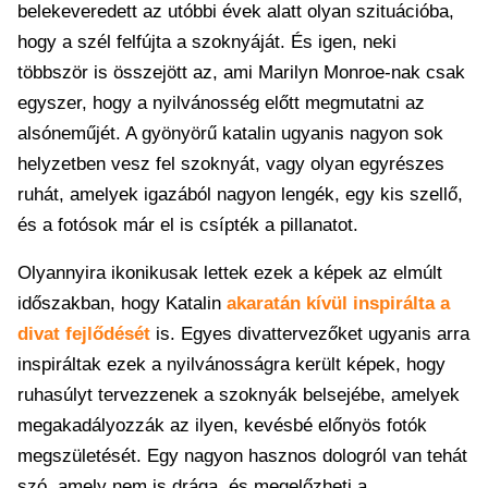
belekeveredett az utóbbi évek alatt olyan szituációba,
hogy a szél felfújta a szoknyáját. És igen, neki
többször is összejött az, ami Marilyn Monroe-nak csak
egyszer, hogy a nyilvánosség előtt megmutatni az
alsóneműjét. A gyönyörű katalin ugyanis nagyon sok
helyzetben vesz fel szoknyát, vagy olyan egyrészes
ruhát, amelyek igazából nagyon lengék, egy kis szellő,
és a fotósok már el is csípték a pillanatot.
Olyannyira ikonikusak lettek ezek a képek az elmúlt
időszakban, hogy Katalin
akaratán kívül inspirálta a
divat fejlődését
is. Egyes divattervezőket ugyanis arra
inspiráltak ezek a nyilvánosságra került képek, hogy
ruhasúlyt tervezzenek a szoknyák belsejébe, amelyek
megakadályozzák az ilyen, kevésbé előnyös fotók
megszületését. Egy nagyon hasznos dologról van tehát
szó, amely nem is drága, és megelőzheti a