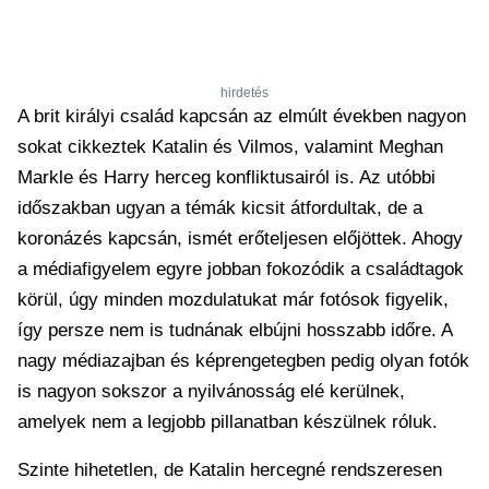
hirdetés
A brit királyi család kapcsán az elmúlt években nagyon
sokat cikkeztek Katalin és Vilmos, valamint Meghan
Markle és Harry herceg konfliktusairól is. Az utóbbi
időszakban ugyan a témák kicsit átfordultak, de a
koronázés kapcsán, ismét erőteljesen előjöttek. Ahogy
a médiafigyelem egyre jobban fokozódik a családtagok
körül, úgy minden mozdulatukat már fotósok figyelik,
így persze nem is tudnának elbújni hosszabb időre. A
nagy médiazajban és képrengetegben pedig olyan fotók
is nagyon sokszor a nyilvánosság elé kerülnek,
amelyek nem a legjobb pillanatban készülnek róluk.
Szinte hihetetlen, de Katalin hercegné rendszeresen