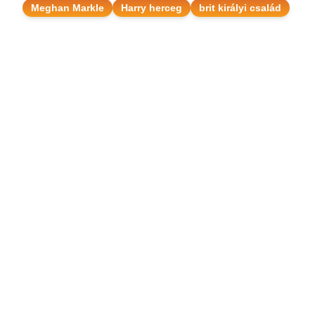
Meghan Markle
Harry herceg
brit királyi család