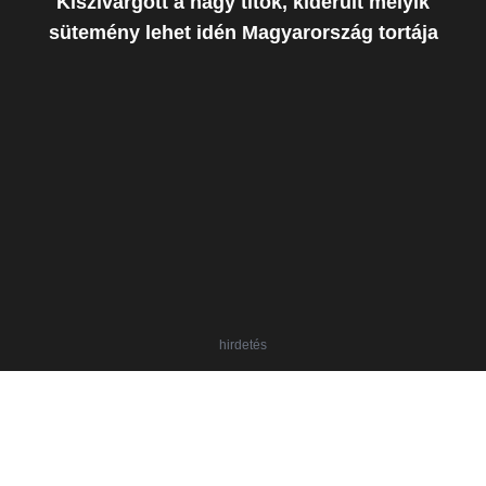
Kiszivárgott a nagy titok, kiderült melyik
sütemény lehet idén Magyarország tortája
hirdetés