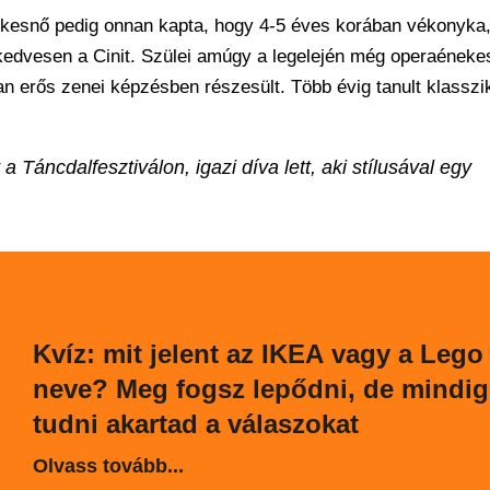
kesnő pedig onnan kapta, hogy 4-5 éves korában vékonyka,
k kedvesen a Cinit. Szülei amúgy a legelején még operaének
 erős zenei képzésben részesült. Több évig tanult klasszi
a Táncdalfesztiválon, igazi díva lett, aki stílusával egy
Kvíz: mit jelent az IKEA vagy a Lego
neve? Meg fogsz lepődni, de mindig
tudni akartad a válaszokat
Olvass tovább...