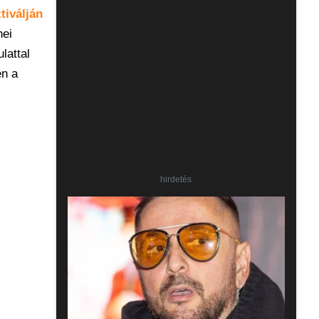
tiválján
nei
lattal
en a
hirdetés