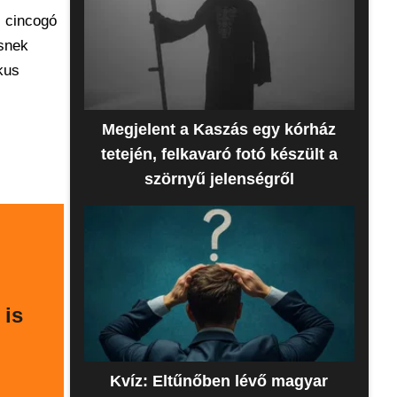
 cincogó
esnek
kus
Megjelent a Kaszás egy kórház
tetején, felkavaró fotó készült a
szörnyű jelenségről
 is
Kvíz: Eltűnőben lévő magyar