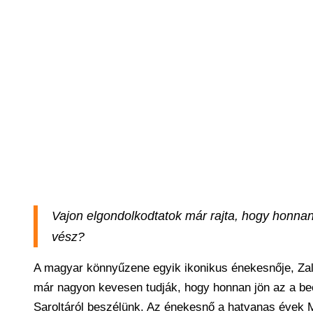
Vajon elgondolkodtatok már rajta, hogy honna
vész?
A magyar könnyűzene egyik ikonikus énekesnője, Zalat
már nagyon kevesen tudják, hogy honnan jön az a bec
Saroltáról beszélünk. Az énekesnő a hatvanas évek M