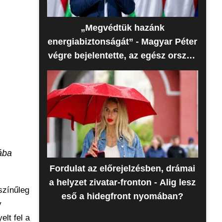
„Megvédtük hazánk
energiabiztonságát” - Magyar Péter
végre bejelentette, az egész ország
erre várt
ába
Fordulat az előrejelzésben, drámai
a helyzet zivatar-fronton - Alig lesz
színűleg
eső a hidegfront nyomában?
y
lt fel a