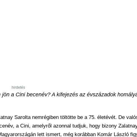
hirdetés
n jön a Cini becenév? A kifejezés az évszázadok homály
nay Sarolta nemrégiben töltötte be a 75. életévét. De való
enév, a Cini, amelyről azonnal tudjuk, hogy bizony Zalatna
agyarországán lett ismert, még korábban Komár László figye