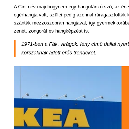
A Cini név majdhogynem egy hangutánzó szó, az éne
egérhangja volt, szülei pedig azonnal ráragasztottá
szánták mezzoszoprán hangjával, így gyermekkorában
zenét, zongorát és hangképzést is.
1971-ben a Fák, virágok, fény című dallal nyert 
korszaknak adott erős trendeket.