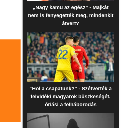
„Nagy kamu az egész” - Majkát
nem is fenyegették meg, mindenkit
átvert?
"Hol a csapatunk?" - Szétverték a
felvidéki magyarok büszkeségét,
óriási a felháborodás