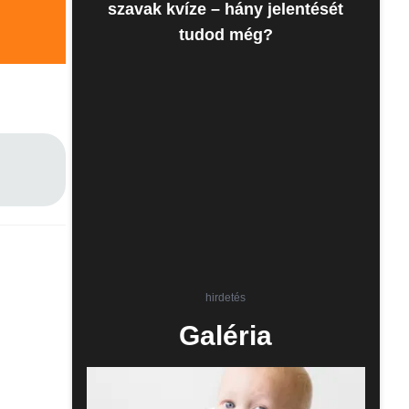
szavak kvíze – hány jelentését
tudod még?
hirdetés
Galéria