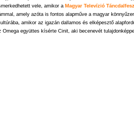
smerkedhetett vele, amikor a
Magyar Televízió Táncdalfesz
zámmal, amely azóta is fontos alapműve a magyar könnyűze
ultúrába, amikor az igazán dallamos és elképesztő alapfordu
z Omega együttes kísérte Cinit, aki becenevét tulajdonképp