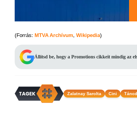
(Forrás:
MTVA Archívum
,
Wikipedia
)
Állítsd be, hogy a Promotions cikkeit mindig az e
Zalatnay Sarolta
Cini
Táncda