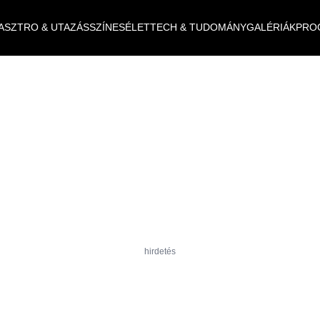
ASZTRO & UTAZÁS
SZÍNES
ÉLET
TECH & TUDOMÁNY
GALÉRIÁK
PRO
hirdetés