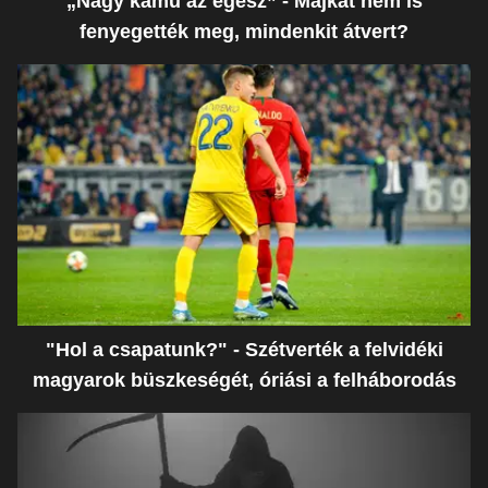
„Nagy kamu az egész” - Majkát nem is
fenyegették meg, mindenkit átvert?
"Hol a csapatunk?" - Szétverték a felvidéki
magyarok büszkeségét, óriási a felháborodás