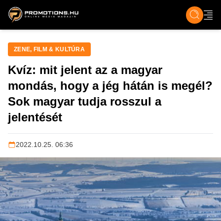
ZENE, FILM & KULT
SPORT
GASZTRO & UTAZÁS
SZÍNES
ÉLET
TECH & TU
ZENE, FILM & KULTÚRA
Kvíz: mit jelent az a magyar
mondás, hogy a jég hátán is megél?
Sok magyar tudja rosszul a
jelentését
2022.10.25. 06:36