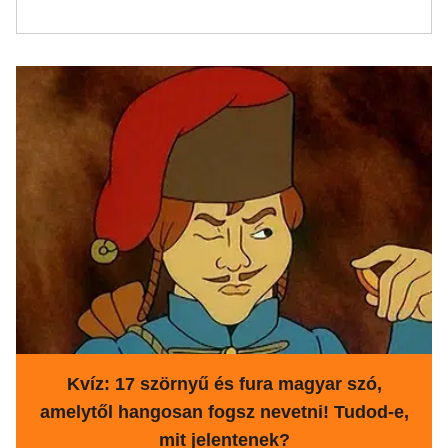
Kvíz: 17 szörnyű és fura magyar szó,
amelytől hangosan fogsz nevetni! Tudod-e,
mit jelentenek?