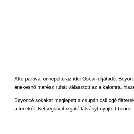
Afterpartival ünnepelte az idei Oscar-díjátadót Beyon
énekesnő merész ruhát választott az alkalomra, his
Beyoncé sokakat meglepett a csupán csillogó flitterekk
a fenekét. Kétségkívül izgató látványt nyújtott benne,