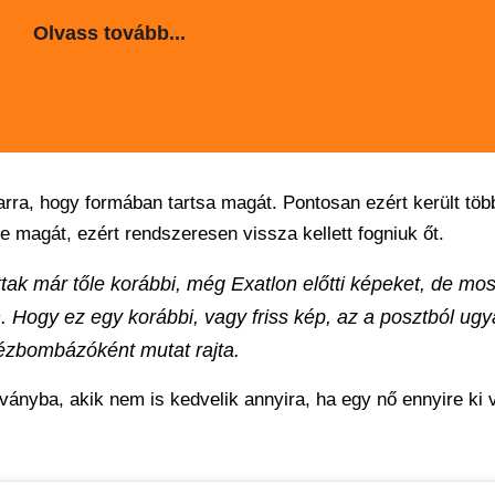
Olvass tovább...
rra, hogy formában tartsa magát. Pontosan ezért került töb
ie magát, ezért rendszeresen vissza kellett fogniuk őt.
ttak már tőle korábbi, még Exatlon előtti képeket, de mos
en. Hogy ez egy korábbi, vagy friss kép, az a posztból u
hézbombázóként mutat rajta.
ványba, akik nem is kedvelik annyira, ha egy nő ennyire ki 