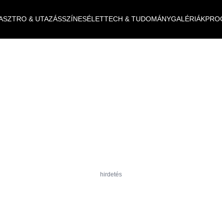
ASZTRO & UTAZÁS
SZÍNES
ÉLET
TECH & TUDOMÁNY
GALÉRIÁK
PRO
hirdetés