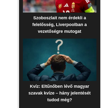
Szoboszlait nem érdekli a
felelősség, Liverpoolban a
vezetőségre mutogat
Kvíz: Eltűnőben lévő magyar
szavak kvíze – hány jelentését
tudod még?