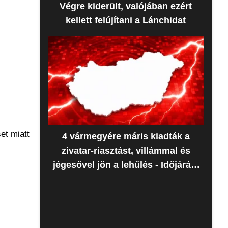
Végre kiderült, valójában ezért
kellett felújítani a Lánchidat
et miatt
4 vármegyére máris kiadták a
zivatar-riasztást, villámmal és
jégesővel jön a lehűlés - Időjárás-
előrejelzés