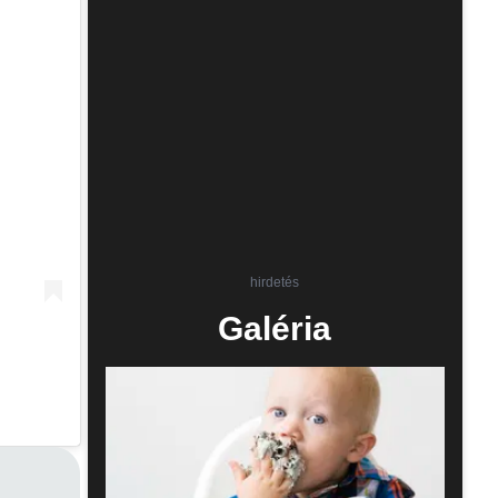
hirdetés
Galéria