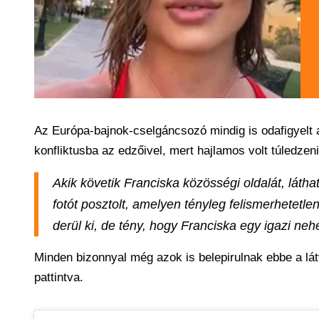
Az Európa-bajnok-cselgáncsozó mindig is odafigyelt a
konfliktusba az edzőivel, mert hajlamos volt túledzen
Akik követik Franciska közösségi oldalát, látha
fotót posztolt, amelyen tényleg felismerhetetl
derül ki, de tény, hogy Franciska egy igazi ne
Minden bizonnyal még azok is belepirulnak ebbe a lát
pattintva.