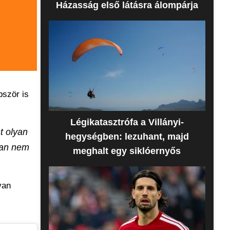
Házasság első látásra álompárja
bször is
Légikatasztrófa a Villányi-
t olyan
hegységben: lezuhant, majd
gyan nem
meghalt egy siklóernyős
van