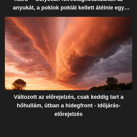
anyukát, a poklok poklát kellett átélnie egy
ostoba hiba miatt
Változott az előrejelzés, csak keddig tart a
hőhullám, útban a hidegfront - Időjárás-
előrejelzés