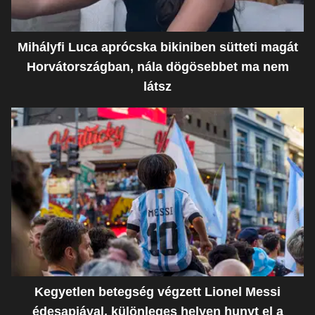
Mihályfi Luca aprócska bikiniben sütteti magát
Horvátországban, nála dögösebbet ma nem
látsz
Kegyetlen betegség végzett Lionel Messi
édesapjával, különleges helyen hunyt el a