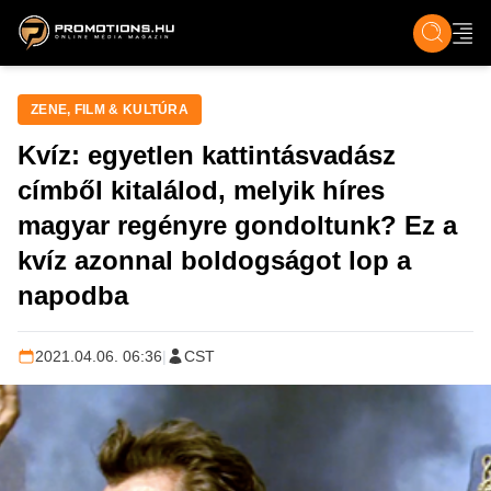
ZENE, FILM & KULT
SPORT
GASZTRO & UTAZÁS
SZÍNES
ÉLET
TECH & TU
ZENE, FILM & KULTÚRA
Kvíz: egyetlen kattintásvadász
címből kitalálod, melyik híres
magyar regényre gondoltunk? Ez a
kvíz azonnal boldogságot lop a
napodba
2021.04.06. 06:36
|
CST