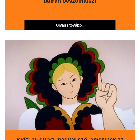
bátran beszólhatsz!
Olvass tovább...
Kvíz: 10 durva magyar szó, amelynek az