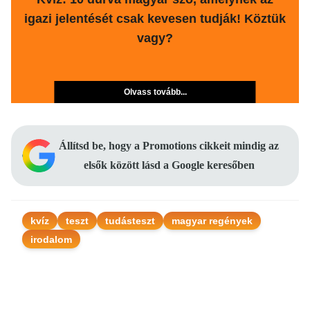
igazi jelentését csak kevesen tudják! Köztük
vagy?
Olvass tovább...
Állítsd be, hogy a Promotions cikkeit mindig az
elsők között lásd a Google keresőben
kvíz
teszt
tudásteszt
magyar regények
irodalom