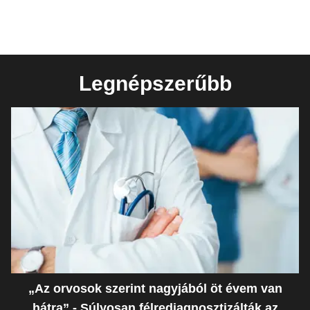
Legnépszerűbb
„Az orvosok szerint nagyjából öt évem van
hátra” - Súlyosan félrediagnosztizálták az