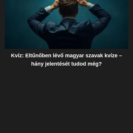
Kvíz: Eltűnőben lévő magyar szavak kvíze –
hány jelentését tudod még?