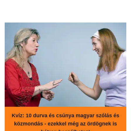
Kvíz: 10 durva és csúnya magyar szólás és
közmondás - ezekkel még az ördögnek is