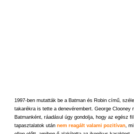
1997-ben mutatták be a Batman és Robin című, széles 
takarékra is tette a denevérembert. George Clooney m
Batmanként, ráadásul úgy gondolja, hogy az egész fi
tapasztalatok után
nem reagált valami pozitívan
, m
ellen előtt, amiben ő alakította az ikonikus karaktert.