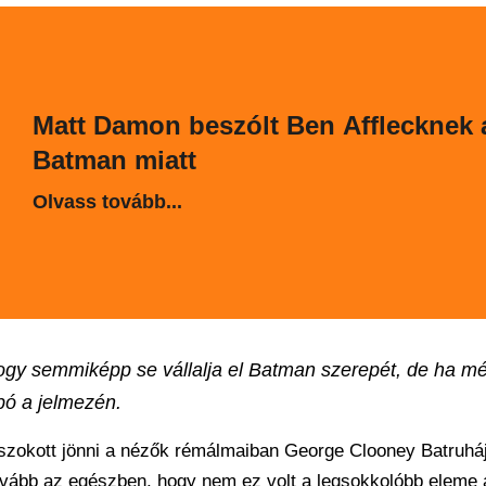
Matt Damon beszólt Ben Afflecknek 
Batman miatt
Olvass tovább...
gy semmiképp se vállalja el Batman szerepét, de ha mé
bó a jelmezén.
 szokott jönni a nézők rémálmaiban George Clooney Batruhá
urvább az egészben, hogy nem ez volt a legsokkolóbb eleme 