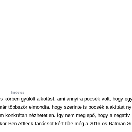
hirdetés
körben gyűlölt alkotást, ami annyira pocsék volt, hogy egy
ár többször elmondta, hogy szerinte is pocsék alakítást nyú
lm konkrétan nézhetetlen. Így nem meglepő, hogy a negatív
ikor Ben Affleck tanácsot kért tőle még a 2016-os Batman 