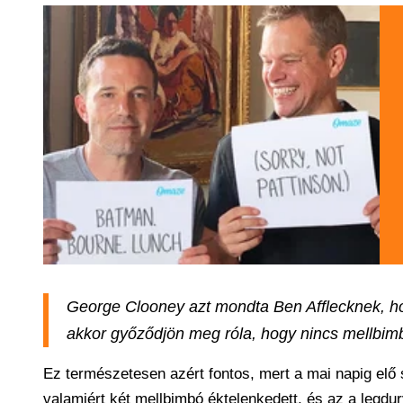
George Clooney azt mondta Ben Afflecknek, ho
akkor győződjön meg róla, hogy nincs mellbim
Ez természetesen azért fontos, mert a mai napig elő
valamiért két mellbimbó éktelenkedett, és az a legd