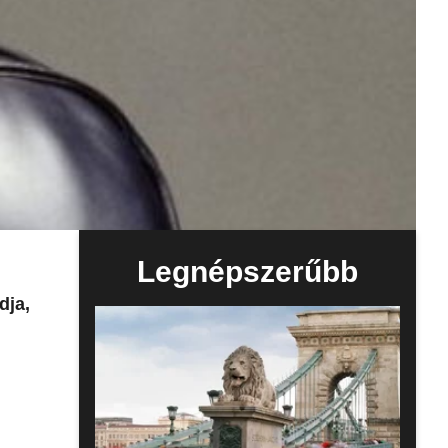
Legnépszerűbb
dja,