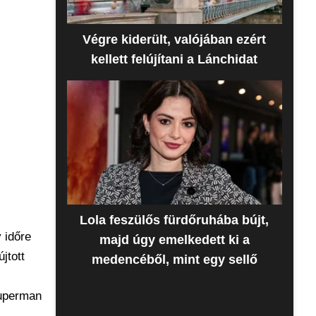
Végre kiderült, valójában ezért
kellett felújítani a Lánchidat
Lola feszülős fürdőruhába bújt,
 időre
majd úgy emelkedett ki a
jtott
medencéből, mint egy sellő
Superman