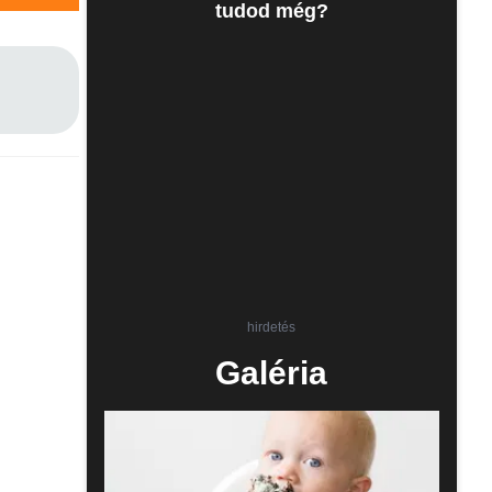
tudod még?
hirdetés
Galéria