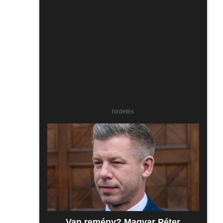
hirdetés
Van remény? Magyar Péter