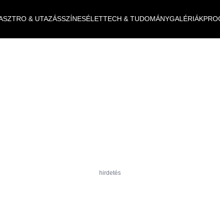
ASZTRO & UTAZÁS
SZÍNES
ÉLET
TECH & TUDOMÁNY
GALÉRIÁK
PRO
hirdetés