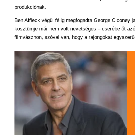
produkciónak.
Ben Affleck végül félig megfogadta George Clooney ja
kosztümje már nem volt nevetséges – cserébe őt azért
filmvásznon, szóval van, hogy a rajongókat egyszerű