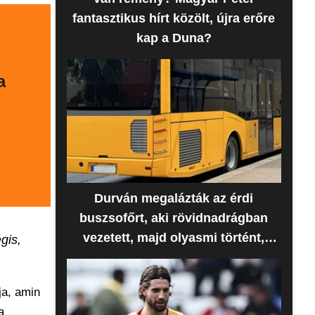
fantasztikus hírt közölt, újra erőre
kap a Duna?
a
Durván megalázták az érdi
buszsofőrt, aki rövidnadrágban
vezetett, majd olyasmi történt,
gis,
amire senki sem számított
ja, amin
a