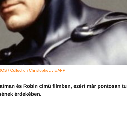
 / Collection ChristopheL via AFP
atman és Robin című filmben, ezért már pontosan tu
ésének érdekében.