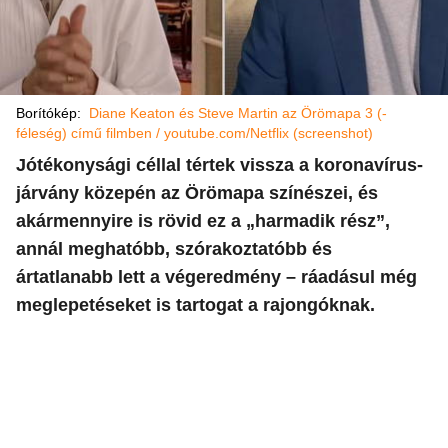
Borítókép:
Diane Keaton és Steve Martin az Örömapa 3 (-
féleség) című filmben / youtube.com/Netflix (screenshot)
Jótékonysági céllal tértek vissza a koronavírus-
járvány közepén az Örömapa színészei, és
akármennyire is rövid ez a „harmadik rész”,
annál meghatóbb, szórakoztatóbb és
ártatlanabb lett a végeredmény – ráadásul még
meglepetéseket is tartogat a rajongóknak.