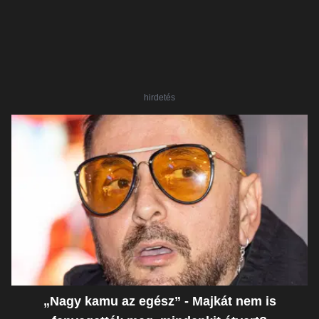
hirdetés
„Nagy kamu az egész” - Majkát nem is