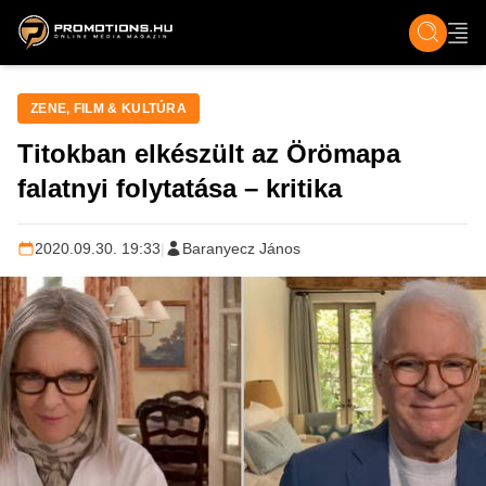
ZENE, FILM & KULT
SPORT
GASZTRO & UTAZÁS
SZÍNES
ÉLET
TECH & TU
ZENE, FILM & KULTÚRA
Titokban elkészült az Örömapa
falatnyi folytatása – kritika
2020.09.30. 19:33
|
Baranyecz János