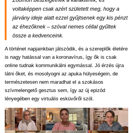
Zoomon beszélgetnek a karakterek, és
voltaképpen csak azért született meg, hogy a
járvány ideje alatt ezzel gyűjtsenek egy kis pénzt
az éhezőknek – szóval nemes céllal gyűltek
össze a kedvenceink.
A történet napjainkban játszódik, és a szereplők életére
is nagy hatással van a koronavírus, így ők is csak
online tudnak kommunikálni egymással. Jó érzés újra
látni őket, és mosolyogni az apuka hülyeségein, de
természetesen nem maradhat el a szokásos
szívmelengető gesztus sem, így az új epizód
lényegében egy virtuális esküvőről szól.