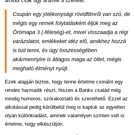
amiből csak úgy áramlik a szeretet.
Csupán egy jótékonysági rövidfilmről van szó, de
mégis egy remek folytatásként éljük meg az
Örömapa 3 (-féleség)-et, mivel visszaadja a régi
varázslatot, emlékeket idéz elő, amikhez hozzá
is tud tenni, és úgy összességében
akármennyire is átlagos maga az ötlet, mégis
megható élményt nyújt.
Ezek alapján biztos, hogy lenne értelme csinálni egy
rendes harmadik részt, hiszen a Banks család még
mindig humoros, szórakoztató és szerethető. Ezzel az
alkotással pedig körülbelül meg is kaptuk az egyetlen
olyan különkiadást, aminek valamilyen szinten volt is
értelme, hogy elkészüljön.